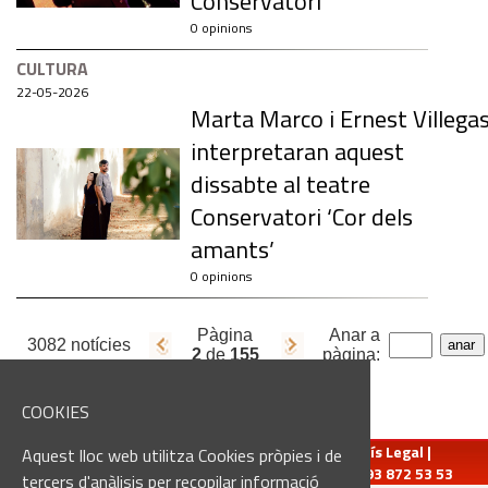
Conservatori
0 opinions
CULTURA
22-05-2026
Marta Marco i Ernest Villega
interpretaran aquest
dissabte al teatre
Conservatori ‘Cor dels
amants’
0 opinions
Pàgina
Anar a
3082 notícies
2
de
155
pàgina:
COOKIES
redaccio@manresadiari.cat
|
Qui som
|
Avís Legal
|
Aquest lloc web utilitza Cookies pròpies i de
Pompeu Fabra, 7-13, 08240-Manresa | Tel.: 93 872 53 53
tercers d'anàlisis per recopilar informació