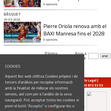
0 opinions
BÀSQUET
20-03-2026
Pierre Oriola renova amb el
BAXI Manresa fins el 2028
0 opinions
Pàgina
Anar a
1378 notícies
2
de
69
pàgina:
COOKIES
Aquest lloc web utilitza Cookies pròpies i de
redaccio@manresadiari.cat
|
Qui som
|
Avís Legal
|
tercers d'anàlisis per recopilar informació
Pompeu Fabra, 7-13, 08240-Manresa | Tel.: 93 872 53 53
amb la finalitat de millorar els nostres
serveis, així com per a l'anàlisi de la seva
Altres mitjans del grup:
navegació. Pot acceptar totes les cookies si
prem el botó “Accepto” o configurar-les o