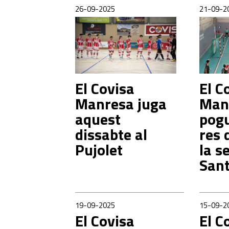
26-09-2025
21-09-2
El Covisa
El C
Manresa juga
Man
aquest
pogu
dissabte al
res 
Pujolet
la s
Sant
19-09-2025
15-09-2
El Covisa
El C