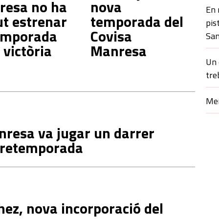
resa no ha
nova
En 
t estrenar
temporada del
pis
emporada
Covisa
San
victòria
Manresa
Un 
tre
Mer
nresa va jugar un darrer
 pretemporada
hez, nova incorporació del