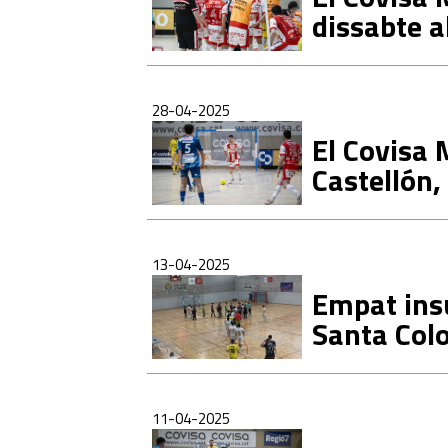
dissabte a
28-04-2025
El Covisa 
Castellón,
13-04-2025
Empat insu
Santa Col
11-04-2025