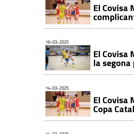
El Covisa 
complicant
16-03-2025
El Covisa 
la segona 
14-03-2025
El Covisa 
Copa Cata