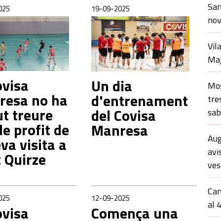
San
025
19-09-2025
nov
Vil
Maj
ovisa
Un dia
Mos
resa no ha
d'entrenament
tre
t treure
del Covisa
sab
de profit de
Manresa
Aug
eva visita a
avi
 Quirze
ves
Cam
025
12-09-2025
al 
ovisa
Comença una