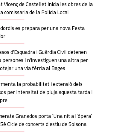
t Vicenç de Castellet inicia les obres de la
a comissaria de la Policia Local
adordis es prepara per una nova Festa
or
sos d'Esquadra i Guàrdia Civil detenen
s persones i n'investiguen una altra per
otejar una via fèrria al Bages
menta la probabilitat i extensió dels
sos per intensitat de pluja aquesta tarda i
pre
erata Granados porta ‘Una nit a l’òpera’
45è Cicle de concerts d’estiu de Solsona