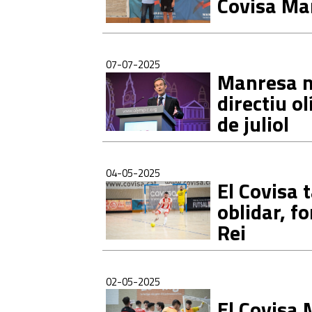
Covisa Ma
07-07-2025
Manresa no
directiu o
de juliol
04-05-2025
El Covisa
oblidar, fo
Rei
02-05-2025
El Covisa 