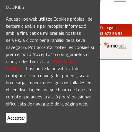
1
de
30
pàgina:
COOKIES
Aquest lloc web utilitza Cookies pròpies i de
tercers d'anàlisis per recopilar informació
redaccio@manresadiari.cat
|
Qui som
|
Avís Legal
|
amb la finalitat de millorar els nostres
Pompeu Fabra, 7-13, 08240-Manresa | Tel.: 93 872 53 53
serveis, així com per a l'anàlisi de la seva
navegació. Pot acceptar totes les cookies si
Altres mitjans del grup:
prem el botó “Accepto” o configurar-les o
rebutjar-les fent clic a
“Política de
[Web creada per
Duma Interactiva
]
Cookies“
L'usuari té la possibilitat de
configurar el seu navegador podent, si així
ho desitja, impedir que siguin instal·lades en
el seu disc dur, encara que haurà de tenir en
compte que aquesta acció podrà ocasionar
dificultats de navegació de la pàgina web.
Acceptar