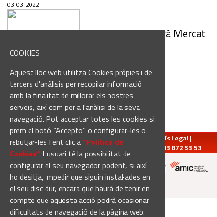
03-03-2022
Manresa estrenarà Mercat
d'Olis i Vins
COOKIES
0 opinions
Aquest lloc web utilitza Cookies pròpies i de
tercers d'anàlisis per recopilar informació
amb la finalitat de millorar els nostres
serveis, així com per a l'anàlisi de la seva
navegació. Pot acceptar totes les cookies si
prem el botó “Accepto” o configurar-les o
redaccio@manresadiari.cat
|
Qui som
|
Avís Legal
|
rebutjar-les fent clic a
“Política de
Pompeu Fabra, 7-13, 08240-Manresa | Tel.: 93 872 53 53
Cookies“
L'usuari té la possibilitat de
configurar el seu navegador podent, si així
ho desitja, impedir que siguin instal·lades en
Altres mitjans del grup:
el seu disc dur, encara que haurà de tenir en
compte que aquesta acció podrà ocasionar
[Web creada per
Duma Interactiva
]
dificultats de navegació de la pàgina web.