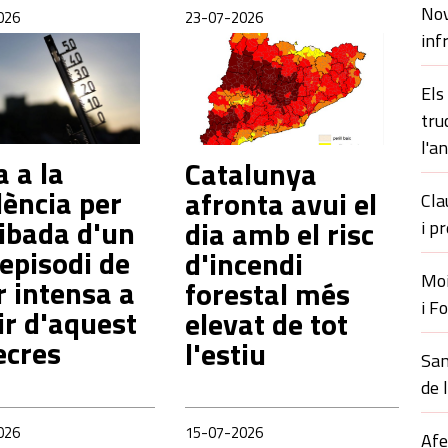
Nov
026
23-07-2026
inf
Els
tru
l'a
a a la
Catalunya
ència per
afronta avui el
Cla
ribada d'un
dia amb el risc
i p
episodi de
d'incendi
Moi
r intensa a
forestal més
i F
ir d'aquest
elevat de tot
ecres
l'estiu
San
de 
026
15-07-2026
Afe