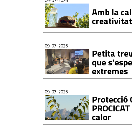
09-07-2026
Amb la cal
creativitat
09-07-2026
Petita tre
que s'esp
extremes
09-07-2026
Protecció C
PROCICAT 
calor