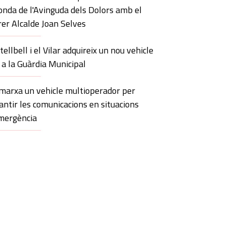
onda de l'Avinguda dels Dolors amb el
rer Alcalde Joan Selves
tellbell i el Vilar adquireix un nou vehicle
 a la Guàrdia Municipal
marxa un vehicle multioperador per
antir les comunicacions en situacions
mergència