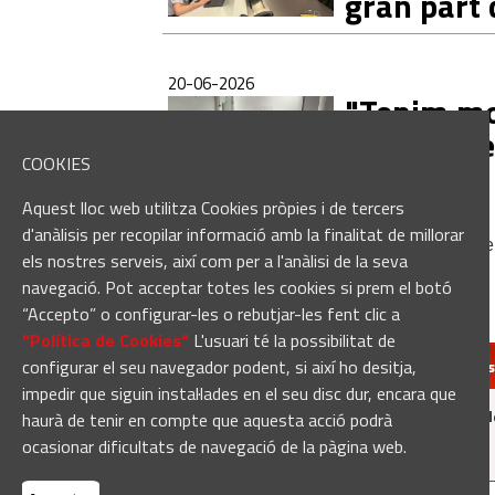
gran part 
20-06-2026
"Tenim mol
que pugue
COOKIES
normal"
Aquest lloc web utilitza Cookies pròpies i de tercers
d'anàlisis per recopilar informació amb la finalitat de millorar
105 notícies
Pàgina
1
d
els nostres serveis, així com per a l'anàlisi de la seva
navegació. Pot acceptar totes les cookies si prem el botó
“Accepto” o configurar-les o rebutjar-les fent clic a
“Política de Cookies“
L'usuari té la possibilitat de
configurar el seu navegador podent, si així ho desitja,
redaccio@manresa
impedir que siguin instal·lades en el seu disc dur, encara que
Manresadiari.cat és un producte d
haurà de tenir en compte que aquesta acció podrà
ocasionar dificultats de navegació de la pàgina web.