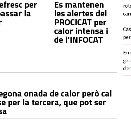
efresc per
Es mantenen
rot
passar la
les alertes del
car
r
PROCICAT per
calor intensa i
Cas
de l'INFOCAT
per
En 
gar
d'e
egona onada de calor però cal
e per la tercera, que pot ser
sa