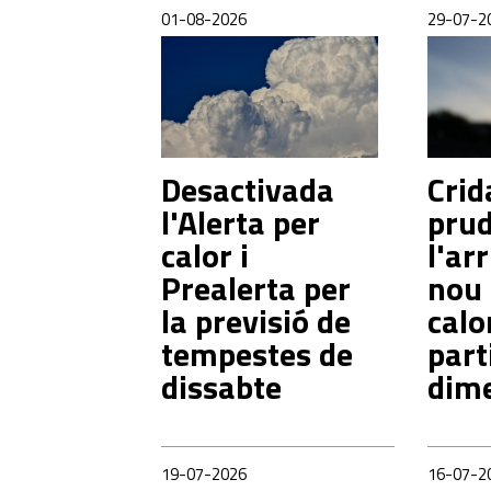
01-08-2026
29-07-2
Desactivada
Crid
l'Alerta per
prud
calor i
l'ar
Prealerta per
nou 
la previsió de
calo
tempestes de
part
dissabte
dim
19-07-2026
16-07-2