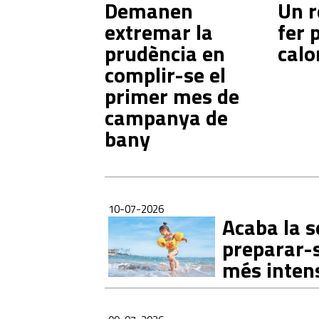
Demanen
Un r
extremar la
fer 
prudència en
calo
complir-se el
primer mes de
campanya de
bany
10-07-2026
Acaba la s
preparar-s
més inten