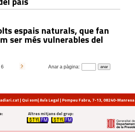
del país
ts espais naturals, que fan
m ser més vulnerables del
e
6
Anar a pàgina:
diari.cat
|
Qui som
|
Avís Legal
| Pompeu Fabra, 7-13, 08240-Manresa | 
e:
Altres mitjans del grup: