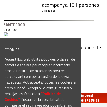
acompanya 131 persones
0 opinions
SANTPEDOR
23-05-2018
Ampans presenta a
Santpedor la seva feina de
COOKIES
tutelatge
Aquest lloc web utilitza Cookies pròpies i de
0 opinions
tercers d'anàlisis per recopilar informació
amb la finalitat de millorar els nostres
serveis, així com per a l'anàlisi de la seva
navegació. Pot acceptar totes les cookies si
prem el botó “Accepto” o configurar-les o
rebutjar-les fent clic a
“Política de
redaccio@manresadiari.cat
|
Qui som
|
Avís Legal
|
Cookies“
L'usuari té la possibilitat de
Pompeu Fabra, 7-13, 08240-Manresa | Tel.: 93 872 53 53
configurar el seu navegador podent, si així