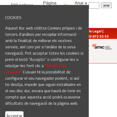
Pàgina
Anar a
500 notícies
1
de
25
pàgina:
COOKIES
Aquest lloc web utilitza Cookies pròpies i de
redaccio@manresadiari.cat
|
Qui som
|
Avís Legal
|
tercers d'anàlisis per recopilar informació
Pompeu Fabra, 7-13, 08240-Manresa | Tel.: 93 872 53 53
amb la finalitat de millorar els nostres
serveis, així com per a l'anàlisi de la seva
navegació. Pot acceptar totes les cookies si
Altres mitjans del grup:
prem el botó “Accepto” o configurar-les o
rebutjar-les fent clic a
“Política de
[Web creada per
Duma Interactiva
]
Cookies“
L'usuari té la possibilitat de
configurar el seu navegador podent, si així
ho desitja, impedir que siguin instal·lades en
el seu disc dur, encara que haurà de tenir en
compte que aquesta acció podrà ocasionar
dificultats de navegació de la pàgina web.
Acceptar