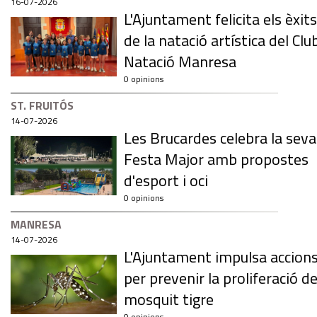
16-07-2026
L'Ajuntament felicita els èxits
de la natació artística del Clu
Natació Manresa
0 opinions
ST. FRUITÓS
14-07-2026
Les Brucardes celebra la seva
Festa Major amb propostes
d'esport i oci
0 opinions
MANRESA
14-07-2026
L'Ajuntament impulsa accion
per prevenir la proliferació de
mosquit tigre
0 opinions