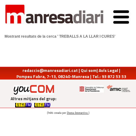
Mostrant resultats de la cerca ' TREBALLS A LA LLAR I CURES'
redaccio@manresadiari.cat
|
Qui som
|
Avís Legal
|
Pompeu Fabra, 7-13, 08240-Manresa | Tel.: 93 872 53 53
Altres mitjans del grup:
[Web creada per
Duma Interactiva
]