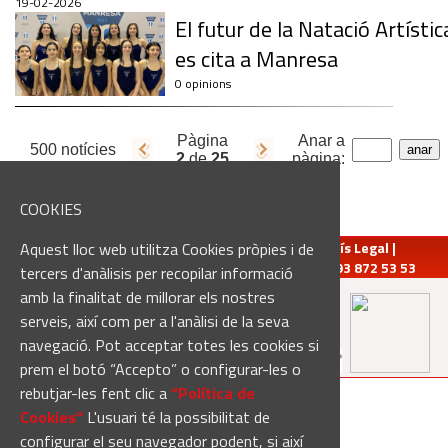
19-02-2026
El futur de la Natació Artístic
es cita a Manresa
0 opinions
Pàgina
Anar a
500 notícies
2
de
25
pàgina:
COOKIES
Aquest lloc web utilitza Cookies pròpies i de
redaccio@manresadiari.cat
|
Qui som
|
Avís Legal
|
Pompeu Fabra, 7-13, 08240-Manresa | Tel.: 93 872 53 53
tercers d'anàlisis per recopilar informació
amb la finalitat de millorar els nostres
serveis, així com per a l'anàlisi de la seva
Altres mitjans del grup:
navegació. Pot acceptar totes les cookies si
prem el botó “Accepto” o configurar-les o
rebutjar-les fent clic a
“Política de
[Web creada per
Duma Interactiva
]
Cookies“
L'usuari té la possibilitat de
configurar el seu navegador podent, si així