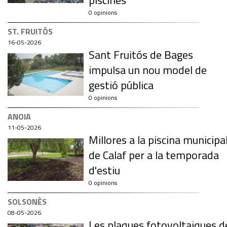
piscines
0 opinions
ST. FRUITÓS
16-05-2026
Sant Fruitós de Bages
impulsa un nou model de
gestió pública
0 opinions
ANOIA
11-05-2026
Millores a la piscina municipa
de Calaf per a la temporada
d'estiu
0 opinions
SOLSONÈS
08-05-2026
Les plaques fotovoltaiques d