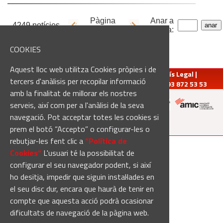
Pàgina
Anar a
4249 notícies
2
de
213
pàgina:
COOKIES
Aquest lloc web utilitza Cookies pròpies i de
redaccio@manresadiari.cat
|
Qui som
|
Avís Legal
|
tercers d'anàlisis per recopilar informació
Pompeu Fabra, 7-13, 08240-Manresa | Tel.: 93 872 53 53
amb la finalitat de millorar els nostres
serveis, així com per a l'anàlisi de la seva
navegació. Pot acceptar totes les cookies si
Altres mitjans del grup:
prem el botó “Accepto” o configurar-les o
rebutjar-les fent clic a
“Política de
[Web creada per
Duma Interactiva
]
Cookies“
L'usuari té la possibilitat de
configurar el seu navegador podent, si així
ho desitja, impedir que siguin instal·lades en
el seu disc dur, encara que haurà de tenir en
compte que aquesta acció podrà ocasionar
dificultats de navegació de la pàgina web.