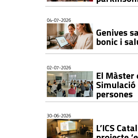
04-07-2026
Genives sa
bonic i sa
02-07-2026
El Màster 
Simulació 
persones
30-06-2026
L’ICS Cata
projecte ‘