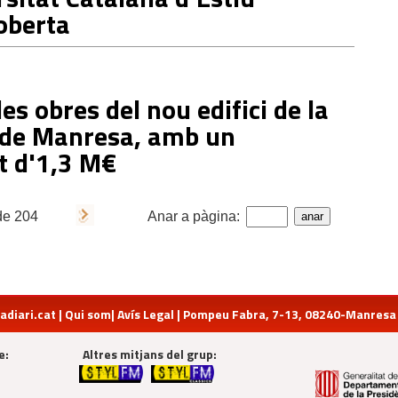
 oberta
es obres del nou edifici de la
de Manresa, amb un
t d'1,3 M€
de
204
Anar a pàgina:
diari.cat
|
Qui som
|
Avís Legal
| Pompeu Fabra, 7-13, 08240-Manresa | 
e:
Altres mitjans del grup: