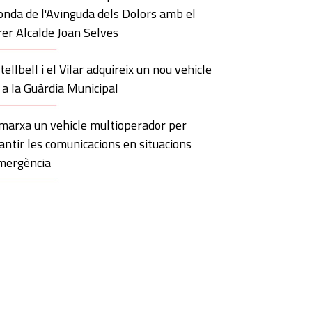
onda de l'Avinguda dels Dolors amb el
rer Alcalde Joan Selves
tellbell i el Vilar adquireix un nou vehicle
 a la Guàrdia Municipal
marxa un vehicle multioperador per
antir les comunicacions en situacions
mergència