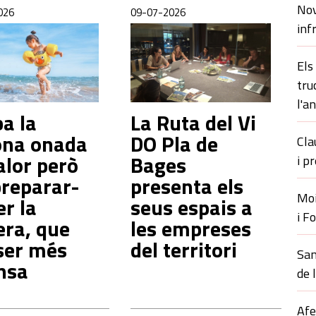
Nov
026
09-07-2026
inf
Els
tru
l'a
a la
La Ruta del Vi
ona onada
DO Pla de
Cla
alor però
Bages
i p
preparar-
presenta els
Moi
er la
seus espais a
i F
era, que
les empreses
ser més
del territori
San
nsa
de 
Afe