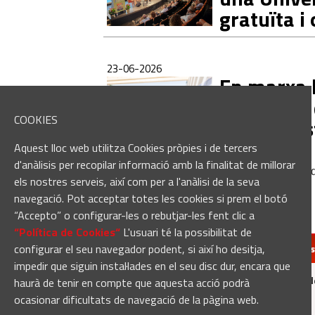
gratuïta i
23-06-2026
En marxa l
Barnahus 
COOKIES
pressupos
Aquest lloc web utilitza Cookies pròpies i de tercers
d'anàlisis per recopilar informació amb la finalitat de millorar
4074 notícies
Pàgina
3
els nostres serveis, així com per a l'anàlisi de la seva
navegació. Pot acceptar totes les cookies si prem el botó
“Accepto” o configurar-les o rebutjar-les fent clic a
“Política de Cookies“
L'usuari té la possibilitat de
configurar el seu navegador podent, si així ho desitja,
redaccio@manresa
impedir que siguin instal·lades en el seu disc dur, encara que
Manresadiari.cat és un producte d
haurà de tenir en compte que aquesta acció podrà
ocasionar dificultats de navegació de la pàgina web.