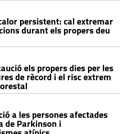
alor persistent: cal extremar
cions durant els propers deu
aució els propers dies per les
es de rècord i el risc extrem
forestal
ció a les persones afectades
a de Parkinson i
ismes atípics