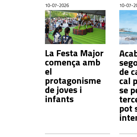
10-07-2026
10-07-2
La Festa Major
Acab
comença amb
seg
el
de c
protagonisme
cal 
de joves i
se p
infants
terc
pot 
inte