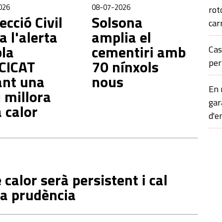
026
08-07-2026
rot
ecció Civil
Solsona
car
a l'alerta
amplia el
pla
cementiri amb
Cas
CICAT
70 nínxols
per
ant una
nous
En 
 millora
gar
a calor
d'e
 calor serà persistent i cal
la prudència