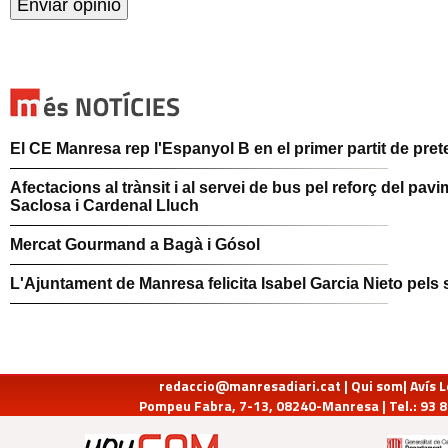
El CE Manresa rep l'Espanyol B en el primer partit de pr
Afectacions al trànsit i al servei de bus pel reforç del pav
Saclosa i Cardenal Lluch
Mercat Gourmand a Bagà i Gósol
L'Ajuntament de Manresa felicita Isabel Garcia Nieto pels
redaccio@manresadiari.cat
|
Qui som
|
Avís 
Pompeu Fabra, 7-13, 08240-Manresa | Tel.: 93 8