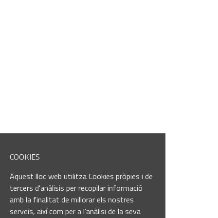
COOKIES
Aquest lloc web utilitza Cookies pròpies i de
tercers d'anàlisis per recopilar informació
amb la finalitat de millorar els nostres
serveis, així com per a l'anàlisi de la seva