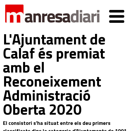
L'Ajuntament de
Calaf és premiat
amb el
Reconeixement
Administració
Oberta 2020
El consistori s'ha situat entre els deu primers
classificats dins la categoria d'Ajuntaments de 1001