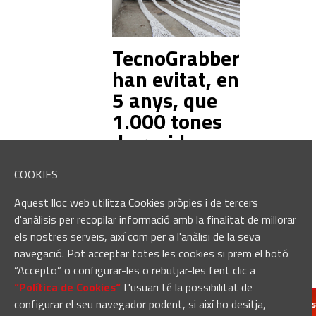
TecnoGrabber
han evitat, en
5 anys, que
1.000 tones
de residus
arribin a rius
COOKIES
i mars
Aquest lloc web utilitza Cookies pròpies i de tercers
d'anàlisis per recopilar informació amb la finalitat de millorar
els nostres serveis, així com per a l'anàlisi de la seva
navegació. Pot acceptar totes les cookies si prem el botó
“Accepto” o configurar-les o rebutjar-les fent clic a
“Política de Cookies“
L'usuari té la possibilitat de
configurar el seu navegador podent, si així ho desitja,
redaccio@manresa