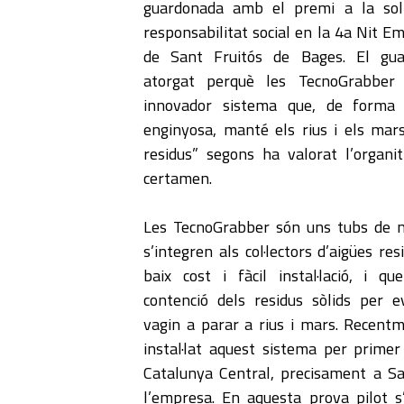
guardonada amb el premi a la soli
responsabilitat social en la 4a Nit E
de Sant Fruitós de Bages. El gua
atorgat perquè les TecnoGrabber
innovador sistema que, de forma 
enginyosa, manté els rius i els mar
residus” segons ha valorat l’organit
certamen.
Les TecnoGrabber són uns tubs de 
s’integren als col·lectors d’aigües res
baix cost i fàcil instal·lació, i q
contenció dels residus sòlids per e
vagin a parar a rius i mars. Recentm
instal·lat aquest sistema per primer
Catalunya Central, precisament a Sa
l’empresa. En aquesta prova pilot 