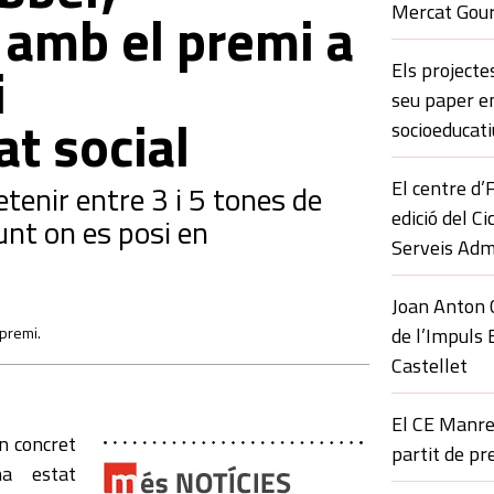
Mercat Gour
amb el premi a
i
Els projecte
seu paper 
at social
socioeducati
El centre d
etenir entre 3 i 5 tones de
edició del C
unt on es posi en
Serveis Adm
Joan Anton C
 premi.
de l’Impuls 
Castellet
z
El CE Manre
n concret
partit de p
ha estat