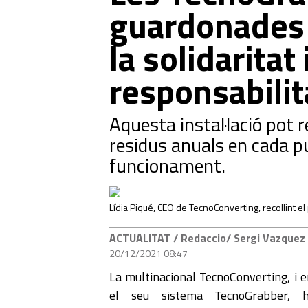
guardonades 
la solidaritat 
responsabilit
Aquesta instal·lació pot r
residus anuals en cada p
funcionament.
Lídia Piqué, CEO de TecnoConverting, recollint el
ACTUALITAT
/ Redaccio/ Sergi Vazque
20/12/2021 08:47
La multinacional TecnoConverting, i e
el seu sistema TecnoGrabber, 