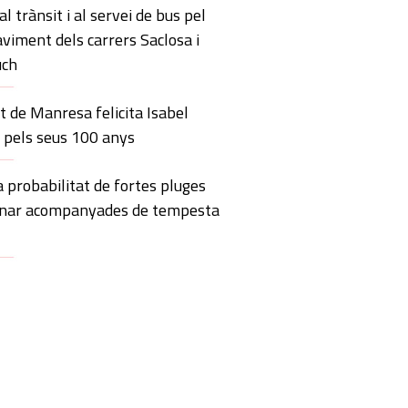
l trànsit i al servei de bus pel
aviment dels carrers Saclosa i
uch
 de Manresa felicita Isabel
o pels seus 100 anys
 probabilitat de fortes pluges
anar acompanyades de tempesta