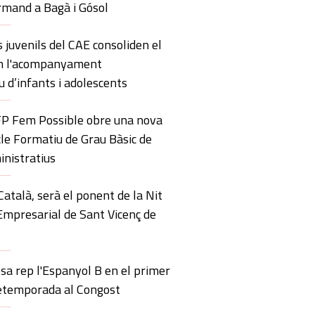
mand a Bagà i Gósol
s juvenils del CAE consoliden el
en l'acompanyament
u d’infants i adolescents
’FP Fem Possible obre una nova
icle Formatiu de Grau Bàsic de
inistratius
atalà, serà el ponent de la Nit
Empresarial de Sant Vicenç de
sa rep l'Espanyol B en el primer
retemporada al Congost