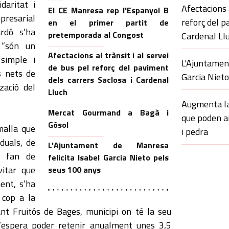
daritat i
Afectacions a
El CE Manresa rep l'Espanyol B
mpresarial
reforç del p
en el primer partit de
rdó s’ha
pretemporada al Congost
Cardenal Ll
 “són un
Afectacions al trànsit i al servei
simple i
L'Ajuntament
de bus pel reforç del paviment
s nets de
Garcia Niet
dels carrers Saclosa i Cardenal
zació del
Lluch
Augmenta la
Mercat Gourmand a Bagà i
que poden 
Gósol
malla que
i pedra
iduals, de
L'Ajuntament de Manresa
ue fan de
felicita Isabel Garcia Nieto pels
vitar que
seus 100 anys
ent, s’ha
 cop a la
nt Fruitós de Bages, municipi on té la seu
s’espera poder retenir anualment unes 3,5