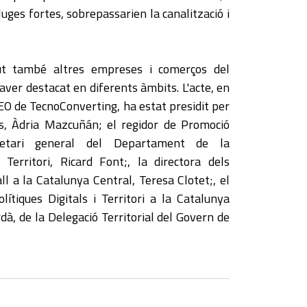
luges fortes, sobrepassarien la canalització i
ut també altres empreses i comerços del
haver destacat en diferents àmbits. L'acte, en
 CEO de TecnoConverting, ha estat presidit per
es, Àdria Mazcuñán; el regidor de Promoció
retari general del Departament de la
i Territori, Ricard Font;, la directora dels
ll a la Catalunya Central, Teresa Clotet;, el
olítiques Digitals i Territori a la Catalunya
dà, de la Delegació Territorial del Govern de