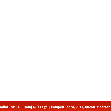
diari.cat
|
Qui som
|
Avís Legal
| Pompeu Fabra, 7-13, 08240-Manresa | 