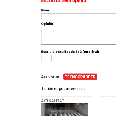
Escriu la teva opinió
Nom:
Opinió:
Escriu el resultat de 3+2 (en xifra):
Arxivat a:
TECNOGRABBER
També et pot interessar:
ACTUALITAT