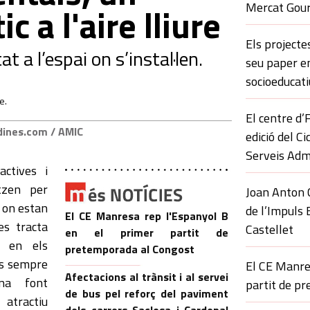
Mercat Gour
ic a l'aire lliure
Els projecte
 a l’espai on s’instal·len.
seu paper 
socioeducati
e.
El centre d
dines.com / AMIC
edició del C
Serveis Adm
ctives i
tzen per
Joan Anton C
i on estan
de l’Impuls 
El CE Manresa rep l'Espanyol B
es tracta
Castellet
en el primer partit de
, en els
pretemporada al Congost
ts sempre
El CE Manre
Afectacions al trànsit i al servei
na font
partit de p
de bus pel reforç del paviment
atractiu