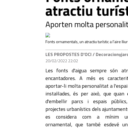
atractiu turíst
Aporten molta personalitat
Fonts ornamentals, un atractiu turístic a l'aire lliur
LES PROPOSTES D'OCI
/ Decoracionyjar
20/02/2022 22:02
Les fonts d'aigua sempre són atra
encantadores. A més es caracteri
aportar-li molta personalitat a l'espa
instal·lades, és per això, que quan 
d'embellir parcs i espais públics
projectes urbanístics dels ajuntamen
es considera com a mínim u
ornamental, que també esdevé un 