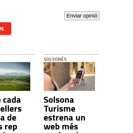
ME
SOLSONÈS
 cada
Solsona
cellers
Turisme
la de
estrena un
s rep
web més