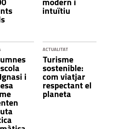
00
modern i
ants
intuïtiu
ls
A
ACTUALITAT
alumnes
Turisme
Escola
sostenible:
Ignasi i
com viatjar
esa
respectant el
sme
planeta
enten
ruta
tica
màtica