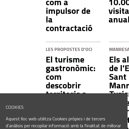
com a
10.0
impulsor de
visit
la
anua
contractació
LES PROPOSTES D'OCI
MANRES
El turisme
Els 
gastronòmic:
de l'
com
Sant 
descobrir
Manr
territoris a
Turi
través del
pres
COOKIES
sabor
una 
turís
Aquest lloc web utilitza Cookies pròpies i de tercers
mate
d'anàlisis per recopilar informació amb la finalitat de millorar