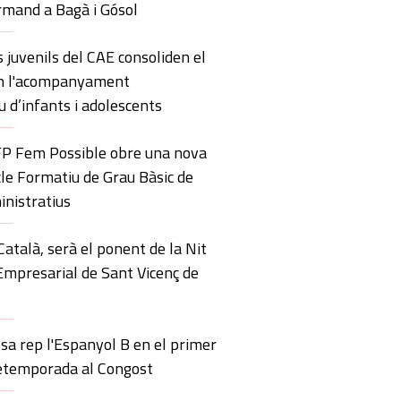
mand a Bagà i Gósol
s juvenils del CAE consoliden el
en l'acompanyament
u d’infants i adolescents
’FP Fem Possible obre una nova
icle Formatiu de Grau Bàsic de
inistratius
atalà, serà el ponent de la Nit
Empresarial de Sant Vicenç de
sa rep l'Espanyol B en el primer
retemporada al Congost