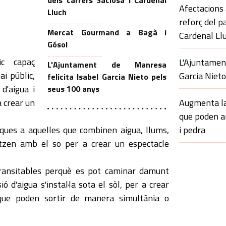
dels carrers Saclosa i Cardenal
Afectacions a
Lluch
reforç del p
Mercat Gourmand a Bagà i
Cardenal Ll
Gósol
ic capaç
L'Ajuntament
L'Ajuntament de Manresa
ai públic,
Garcia Niet
felicita Isabel Garcia Nieto pels
d'aigua i
seus 100 anys
a crear un
Augmenta la
que poden 
ques a aquelles que combinen aigua, llums,
i pedra
tzen amb el so per a crear un espectacle
transitables perquè es pot caminar damunt
ió d'aigua s'instal·la sota el sòl, per a crear
 que poden sortir de manera simultània o