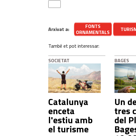
FONTS
Arxivat a:
TURIS
ORNAMENTALS
També et pot interessar:
SOCIETAT
BAGES
Catalunya
Un de
enceta
tres 
l'estiu amb
del P
el turisme
Bage