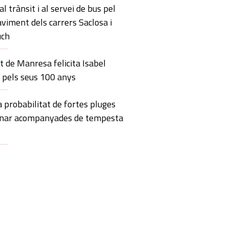
l trànsit i al servei de bus pel
aviment dels carrers Saclosa i
uch
 de Manresa felicita Isabel
o pels seus 100 anys
 probabilitat de fortes pluges
anar acompanyades de tempesta