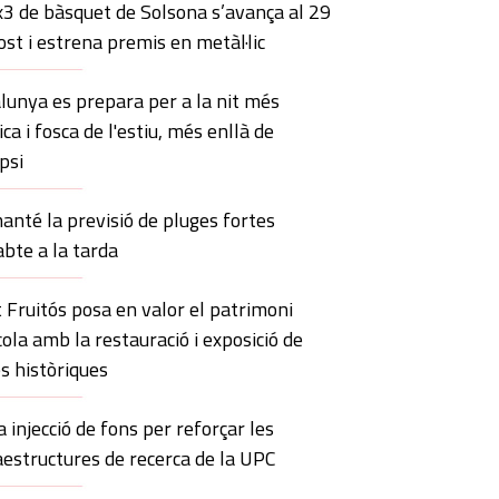
x3 de bàsquet de Solsona s’avança al 29
ost i estrena premis en metàl·lic
lunya es prepara per a la nit més
ca i fosca de l'estiu, més enllà de
ipsi
anté la previsió de pluges fortes
abte a la tarda
 Fruitós posa en valor el patrimoni
cola amb la restauració i exposició de
s històriques
 injecció de fons per reforçar les
aestructures de recerca de la UPC