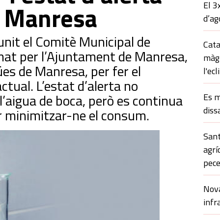
El 3
a Manresa
d’ag
nit el Comitè Municipal de
Cata
at per l’Ajuntament de Manresa,
màgi
gües de Manresa, per fer el
l'ecl
ctual. L’estat d’alerta no
l’aigua de boca, però es continua
Es m
diss
 minimitzar-ne el consum.
Sant
agrí
pece
Nova
infr