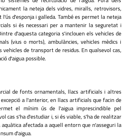
 sistemes de recirculació de l'aigua. Fora dels
cament la neteja dels vidres, miralls, retrovisors,
 l'ús d'esponja i galleda. També es permet la neteja
cials si és necessari per a mantenir la seguretat i
intre d'aquesta categoria s'inclouen els vehicles de
als (vius o morts), ambulàncies, vehicles mèdics i
 vehicles de transport de residus. En qualsevol cas,
ció d'aigua possible.
ial de fonts ornamentals, llacs artificials i altres
xcepció a l'anterior, en llacs artificials que facin de
ermet el mínim ús de l'aigua imprescindible pel
cas s'ha d'estudiar i, si és viable, s'ha de realitzar
da aquàtica afectada a aquell entorn que n'asseguri la
nsum d'aigua.