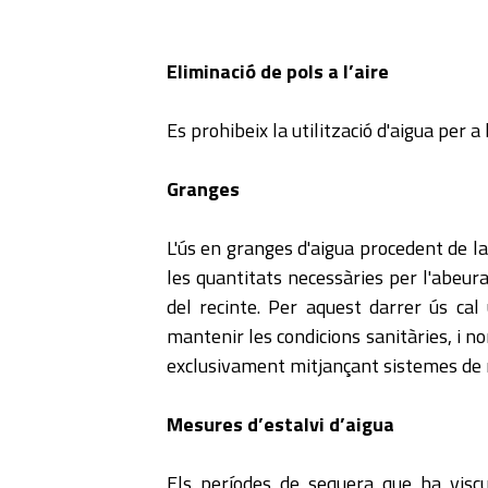
Eliminació de pols a l’aire
Es prohibeix la utilització d'aigua per a 
Granges
L'ús en granges d'aigua procedent de l
les quantitats necessàries per l'abeura
del recinte. Per aquest darrer ús cal
mantenir les condicions sanitàries, i n
exclusivament mitjançant sistemes de ne
Mesures d’estalvi d’aigua
Els períodes de sequera que ha viscu