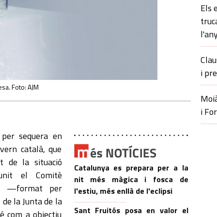
Els 
truc
l'an
Clau
i pr
esa. Foto: AJM
Moià
i Fo
a per sequera en
vern català, que
t de la situació
Catalunya es prepara per a la
unit el Comitè
nit més màgica i fosca de
a —format per
l'estiu, més enllà de l'eclipsi
e la Junta de la
Sant Fruitós posa en valor el
é com a objectiu