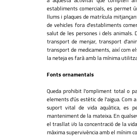
a aquesta activitat que compten amb
establiments comercials, es permet úni
llums i plaques de matrícula mitjançant
de vehicles fora d'establiments comer
salut de les persones i dels animals. D
transport de menjar, transport d'anim
transport de medicaments, així com els
la neteja es farà amb la mínima utilitza
Fonts ornamentals
Queda prohibit l'ompliment total o parc
elements d'ús estètic de l'aigua. Com a e
suport vital de vida aquàtica, es p
manteniment de la mateixa. En qualsevol 
el trasllat i/o la concentració de la vi
màxima supervivència amb el mínim co