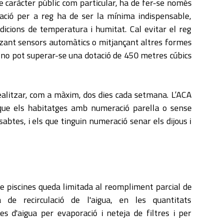
de caràcter públic com particular, ha de fer-se només
tació per a reg ha de ser la mínima indispensable,
icions de temperatura i humitat. Cal evitar el reg
itzant sensors automàtics o mitjançant altres formes
, no pot superar-se una dotació de 450 metres cúbics
realitzar, com a màxim, dos dies cada setmana. L’ACA
ue els habitatges amb numeració parella o sense
sabtes, i els que tinguin numeració senar els dijous i
de piscines queda limitada al reompliment parcial de
 de recirculació de l'aigua, en les quantitats
s d'aigua per evaporació i neteja de filtres i per