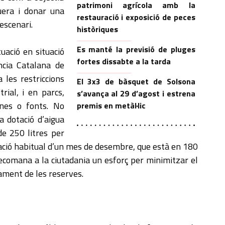
patrimoni agrícola amb la
uera i donar una
restauració i exposició de peces
escenari.
històriques
Es manté la previsió de pluges
uació en situació
fortes dissabte a la tarda
ncia Catalana de
 les restriccions
El 3x3 de bàsquet de Solsona
trial, i en parcs,
s’avança al 29 d’agost i estrena
ines o fonts. No
premis en metàl·lic
la dotació d’aigua
de 250 litres per
tació habitual d’un mes de desembre, que està en 180
s recomana a la ciutadania un esforç per minimitzar el
jament de les reserves.