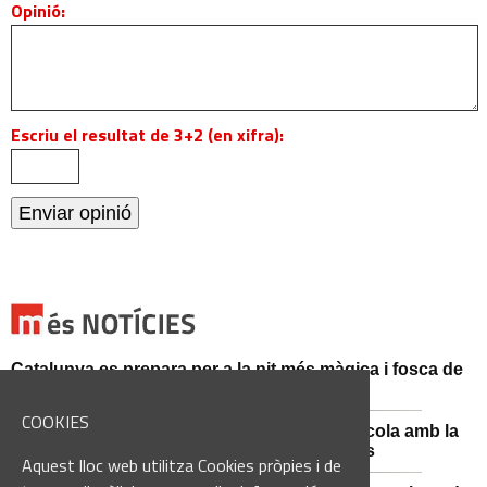
Opinió:
Escriu el resultat de 3+2 (en xifra):
Catalunya es prepara per a la nit més màgica i fosca de
l'estiu, més enllà de l'eclipsi
COOKIES
Sant Fruitós posa en valor el patrimoni agrícola amb la
restauració i exposició de peces històriques
Aquest lloc web utilitza Cookies pròpies i de