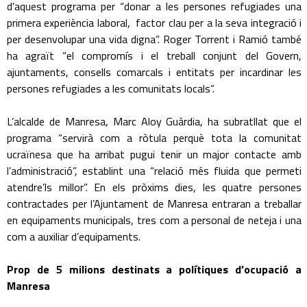
d’aquest programa per “donar a les persones refugiades una
primera experiència laboral, factor clau per a la seva integració i
per desenvolupar una vida digna”. Roger Torrent i Ramió també
ha agraït “el compromís i el treball conjunt del Govern,
ajuntaments, consells comarcals i entitats per incardinar les
persones refugiades a les comunitats locals”.
L’alcalde de Manresa, Marc Aloy Guàrdia, ha subratllat que el
programa “servirà com a ròtula perquè tota la comunitat
ucraïnesa que ha arribat pugui tenir un major contacte amb
l’administració”, establint una “relació més fluida que permeti
atendre’ls millor”. En els pròxims dies, les quatre persones
contractades per l’Ajuntament de Manresa entraran a treballar
en equipaments municipals, tres com a personal de neteja i una
com a auxiliar d’equipaments.
Prop de 5 milions destinats a polítiques d’ocupació a
Manresa