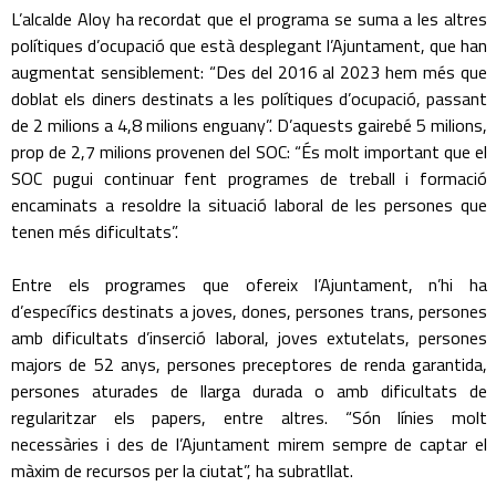
L’alcalde Aloy ha recordat que el programa se suma a les altres
polítiques d’ocupació que està desplegant l’Ajuntament, que han
augmentat sensiblement: “Des del 2016 al 2023 hem més que
doblat els diners destinats a les polítiques d’ocupació, passant
de 2 milions a 4,8 milions enguany”. D’aquests gairebé 5 milions,
prop de 2,7 milions provenen del SOC: “És molt important que el
SOC pugui continuar fent programes de treball i formació
encaminats a resoldre la situació laboral de les persones que
tenen més dificultats”.
Entre els programes que ofereix l’Ajuntament, n’hi ha
d’específics destinats a joves, dones, persones trans, persones
amb dificultats d’inserció laboral, joves extutelats, persones
majors de 52 anys, persones preceptores de renda garantida,
persones aturades de llarga durada o amb dificultats de
regularitzar els papers, entre altres. “Són línies molt
necessàries i des de l’Ajuntament mirem sempre de captar el
màxim de recursos per la ciutat”, ha subratllat.