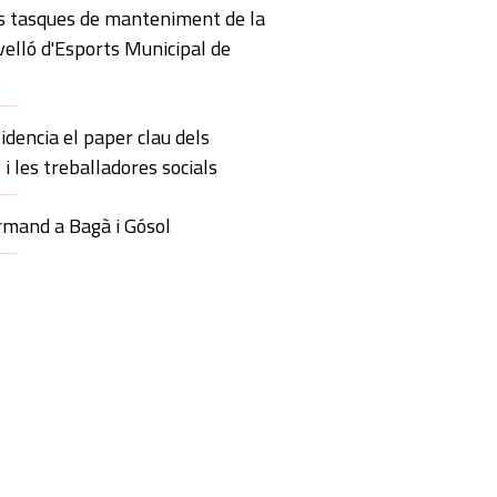
s tasques de manteniment de la
velló d'Esports Municipal de
s
idencia el paper clau dels
 i les treballadores socials
mand a Bagà i Gósol