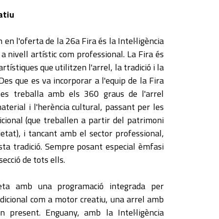
atiu
n l'oferta de la 26a Fira és la Intel·ligència
 a nivell artístic com professional. La Fira és
ístiques que utilitzen l'arrel, la tradició i la
Des que es va incorporar a l'equip de la Fira
, es treballa amb els 360 graus de l'arrel
aterial i l'herència cultural, passant per les
icional (que treballen a partir del patrimoni
tat), i tancant amb el sector professional,
esta tradició. Sempre posant especial èmfasi
secció de tots ells.
reta amb una programació integrada per
adicional com a motor creatiu, una arrel amb
n present. Enguany, amb la Intel·ligència