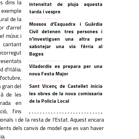
s dins la
intensitat de pluja aquesta
 exemple
tarda i vespre
ural de la
Mossos d'Esquadra i Guàrdia
r d'arrel
Civil detenen tres persones i
el músic i
n'investiguen una altra per
cantant
sabotejar una via fèrria al
ecorregut
Bages
presentats
Viladordis es prepara per una
 d'Itàlia.
nova Festa Major
'octubre,
a gran del
Sant Vicenç de Castellet inicia
les obres de la nova comissaria
là de les
de la Policia Local
trada en
ió, fins
onals i de la resta de l'Estat. Aquest encara
ents dels canvis de model que es van haver
ia.