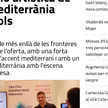
Sant Vicenç 
editerrània
nova comissa
ols
Viladordis e
Major
Mossos d'Esq
e més enllà de les fronteres
tres persone
e l'oferta, amb una forta
sabotejar un
'accent mediterrani i amb un
diterrània amb l'escena
Augmenta la 
esa.
avisos per i
vespre
Camerata Gr
al 45è Cicle