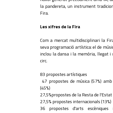
la pandereta, un instrument tradicion
Fira.
Les xifres de la Fira
Com a mercat multidisciplinari la Fi
seva programació artística: el de músic
inclou la dansa i la memòria, llegat i
circ.
83 propostes artístiques
47 propostes de música (57%) amb 
(45%)
27,5%propostes de la Resta de l'Estat
27,5% propostes internacionals (13%)
36 propostes d'arts escèniques 