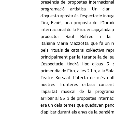
presència de propostes internacional
programació artística. Un clar
d'aquesta aposta és l'espectacle inaug
Fira, Evoé!, una proposta de l'Obrado
internacional de la Fira, encapçalada p
productor Raül Refree i la 
italiana Maria Mazzotta, que fa un r
pels rituals de catarsi col·lectiva re
principalment per la tarantel·la del sud
L'espectacle tindrà lloc dijous 5 d
primer dia de Fira, a les 21 h, a la Sal
Teatre Kursaal. L'oferta de més enl
nostres fronteres estarà concen
l'apartat musical de la programac
arribar al 55 % de propostes internaci
era un dels temes que quedaven pend
d'aplicar durant els anys de la pandèm