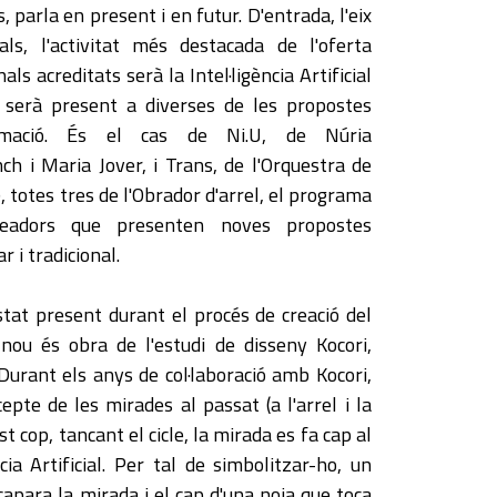
s, parla en present i en futur. D'entrada, l'eix
ls, l'activitat més destacada de l'oferta
s acreditats serà la Intel·ligència Artificial
 serà present a diverses de les propostes
ramació. És el cas de Ni.U, de Núria
h i Maria Jover, i Trans, de l'Orquestra de
 totes tres de l'Obrador d'arrel, el programa
eadors que presenten noves propostes
r i tradicional.
estat present durant el procés de creació del
 nou és obra de l'estudi de disseny Kocori,
Durant els anys de col·laboració amb Kocori,
pte de les mirades al passat (a l'arrel i la
st cop, tancant el cicle, la mirada es fa cap al
cia Artificial. Per tal de simbolitzar-ho, un
para la mirada i el cap d'una noia que toca