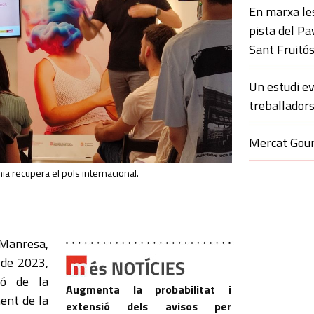
En marxa le
pista del Pa
Sant Fruitó
Un estudi ev
treballadors
Mercat Gour
nia recupera el pols internacional.
 Manresa,
 de 2023,
ió de la
Augmenta la probabilitat i
ent de la
extensió dels avisos per