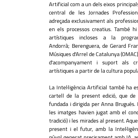
Artificial com a un dels eixos principal
central de les Jornades Professiona
adreçada exclusivament als professional
en els processos creatius. També hi
artístiques incloses a la prog
Andorrà; Berenguera, de Gerard Franc
Músiques d'Arrel de Catalunya (OMAC),
d'acompanyament i suport als cr
artístiques a partir de la cultura popula
La Intel·ligència Artificial també ha 
cartell de la present edició, que de
fundada i dirigida per Anna Brugués. 
les imatges havien jugat amb el conce
tradició) i les mirades al present. Aque
present i el futur, amb la Intel·ligèn
núvol generat precisament amb IA, aca