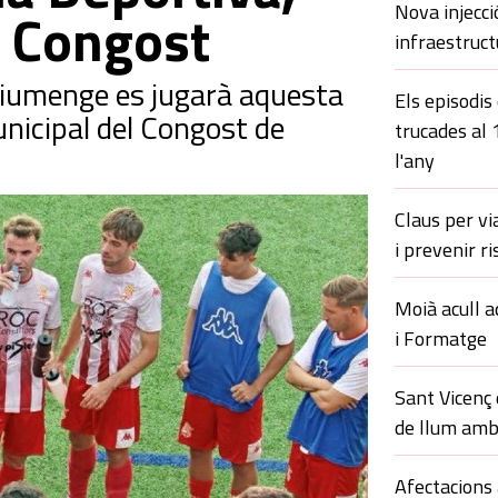
Nova injecci
al Congost
infraestruct
diumenge es jugarà aquesta
Els episodis
municipal del Congost de
trucades al
l'any
Claus per vi
i prevenir ri
Moià acull a
i Formatge
Sant Vicenç
de llum amb
Afectacions 