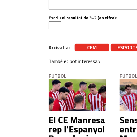
Escriu el resultat de 3+2 (en xifra):
Arxivat a:
CEM
ESPORT
També et pot interessar:
FUTBOL
FUTBO
El CE Manresa
Sens
rep l'Espanyol
entr