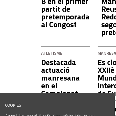
B en el primer
Manr
partit de
Reu
pretemporada
Redd
al Congost
sego
pre
ATLETISME
MANRES
Destacada
Es cl
actuació
XXIIè
manresana
Mund
en el
Inter
Campionat
de Fu
d'Espanya
Manr
COOKIES
Absolut
amb 
Aquest lloc web utilitza Cookies pròpies i de tercers