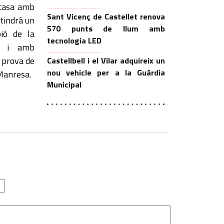
 casa amb
Sant Vicenç de Castellet renova
 tindrà un
570 punts de llum amb
pió de la
tecnologia LED
id i amb
a prova de
Castellbell i el Vilar adquireix un
nou vehicle per a la Guàrdia
Manresa.
Municipal