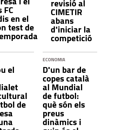
esa i el
revisió al
s FC
CIMETIR
is en el
abans
n test de
d'iniciar la
temporada
competició
A
ECONOMIA
ou el
D'un bar de
copes català
ialet
al Mundial
cultural
de futbol:
tbol de
què són els
esa
preus
una
dinàmics i