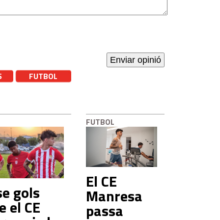
S
FUTBOL
L
FUTBOL
El CE
e gols
Manresa
e el CE
passa