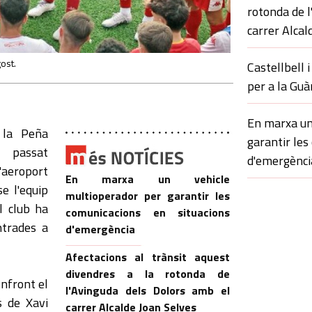
rotonda de l
carrer Alcal
ost.
Castellbell i
per a la Guà
En marxa un
 la Peña
garantir les
p passat
d'emergènci
'aeroport
En marxa un vehicle
se l'equip
multioperador per garantir les
l club ha
comunicacions en situacions
ntrades a
d'emergència
Afectacions al trànsit aquest
divendres a la rotonda de
nfront el
l'Avinguda dels Dolors amb el
s de Xavi
carrer Alcalde Joan Selves