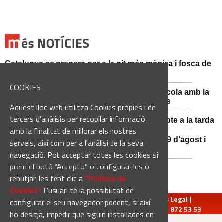
Catalunya es prepara per a la nit més màgica i fosca de
l'estiu, més enllà de l'eclipsi
COOKIES
Sant Fruitós posa en valor el patrimoni agrícola amb la
restauració i exposició de peces històriques
Aquest lloc web utilitza Cookies pròpies i de
tercers d'anàlisis per recopilar informació
Es manté la previsió de pluges fortes dissabte a la tarda
amb la finalitat de millorar els nostres
El 3x3 de bàsquet de Solsona s’avança al 29 d’agost i
serveis, així com per a l'anàlisi de la seva
estrena premis en metàl·lic
navegació. Pot acceptar totes les cookies si
prem el botó “Accepto” o configurar-les o
rebutjar-les fent clic a
“Política de
Cookies“
L'usuari té la possibilitat de
redaccio@manresadiari.cat
|
Qui som
|
Avís Legal
|
configurar el seu navegador podent, si així
Pompeu Fabra, 7-13, 08240-Manresa | Tel.: 93 872 53 53
ho desitja, impedir que siguin instal·lades en