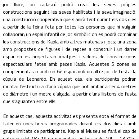
joc lliure, on cadascú podrà crear les seves pròpies
construccions seguint les seves habilitats i la seva imaginació;
una construcció cooperativa que s’anirà fent durant els dos dies
a partir de la feina feta per totes les persones que hi vulguin
col·laborar; un espai infantil de joc simbòlic on es podrà combinar
les construccions de Kapla amb altres materials i jocs; una zona
amb propostes de figures i de reptes a construir i un darrer
espai on es projectaran imatges i vídeos de construccions
espectaculars fetes amb peces Kapla. Aquestes 5 zones es
complementaran amb un 6è espai amb un altre joc de fusta: la
cúpula de Leonardo. En aquest cas, els participants podran
muntar l’estructura d’una cúpula que pot arribar a fer 4 metres
de diàmetre i un metre d’alçada, a partir d’uns llistons de fusta
que s’aguanten entre ells.
En aquest cas, aquesta activitat es presenta sota el format de
taller en unes hores programades durant els dos dies i amb
grups limitats de participants. Kapla al Museu es farà el cap de
setmana del 18 i 19 de novembre, en horari de 10h a 13.30h i