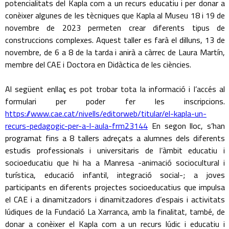
potencialitats del Kapla com a un recurs educatiu i per donar a
conèixer algunes de les tècniques que Kapla al Museu 18 i 19 de
novembre de 2023 permeten crear diferents tipus de
construccions complexes. Aquest taller es farà el dilluns, 13 de
novembre, de 6 a 8 de la tarda i anirà a càrrec de Laura Martín,
membre del CAE i Doctora en Didàctica de les ciències.
Al següent enllaç es pot trobar tota la informació i l’accés al
formulari per poder fer les inscripcions.
https://www.cae.cat/nivells/editorweb/titular/el-kapla-un-
recurs-pedagogic-per-a-l-aula-frm23144
En segon lloc, s’han
programat fins a 8 tallers adreçats a alumnes dels diferents
estudis professionals i universitaris de l’àmbit educatiu i
socioeducatiu que hi ha a Manresa -animació sociocultural i
turística, educació infantil, integració social-; a joves
participants en diferents projectes socioeducatius que impulsa
el CAE i a dinamitzadors i dinamitzadores d’espais i activitats
lúdiques de la Fundació La Xarranca, amb la finalitat, també, de
donar a conèixer el Kapla com a un recurs lúdic i educatiu i