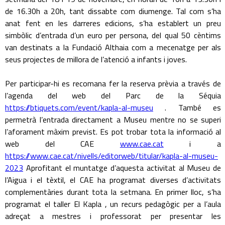
de 16.30h a 20h, tant dissabte com diumenge. Tal com s’ha
anat fent en les darreres edicions, s’ha establert un preu
simbòlic d’entrada d’un euro per persona, del qual 50 cèntims
van destinats a la Fundació Althaia com a mecenatge per als
seus projectes de millora de l’atenció a infants i joves.
Per participar-hi es recomana fer la reserva prèvia a través de
l’agenda del web del Parc de la Séquia
https://btiquets.com/event/kapla-al-museu
. També es
permetrà l’entrada directament a Museu mentre no se superi
l’aforament màxim previst. Es pot trobar tota la informació al
web del CAE
www.cae.cat
i a
https://www.cae.cat/nivells/editorweb/titular/kapla-al-museu-
2023
Aprofitant el muntatge d’aquesta activitat al Museu de
l’Aigua i el tèxtil, el CAE ha programat diverses d’activitats
complementàries durant tota la setmana. En primer lloc, s’ha
programat el taller El Kapla , un recurs pedagògic per a l’aula
adreçat a mestres i professorat per presentar les