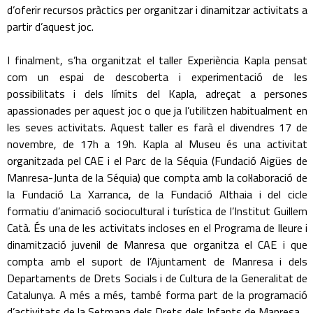
d’oferir recursos pràctics per organitzar i dinamitzar activitats a
partir d’aquest joc.
I finalment, s’ha organitzat el taller Experiència Kapla pensat
com un espai de descoberta i experimentació de les
possibilitats i dels límits del Kapla, adreçat a persones
apassionades per aquest joc o que ja l’utilitzen habitualment en
les seves activitats. Aquest taller es farà el divendres 17 de
novembre, de 17h a 19h. Kapla al Museu és una activitat
organitzada pel CAE i el Parc de la Séquia (Fundació Aigües de
Manresa-Junta de la Séquia) que compta amb la col·laboració de
la Fundació La Xarranca, de la Fundació Althaia i del cicle
formatiu d’animació sociocultural i turística de l’Institut Guillem
Catà. És una de les activitats incloses en el Programa de lleure i
dinamització juvenil de Manresa que organitza el CAE i que
compta amb el suport de l’Ajuntament de Manresa i dels
Departaments de Drets Socials i de Cultura de la Generalitat de
Catalunya. A més a més, també forma part de la programació
d’activitats de la Setmana dels Drets dels Infants de Manresa.