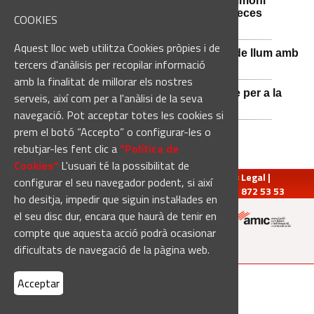
Sant Fruitós de Bages posa en valor el patrimoni
agrícola amb la restauració i exposició de peces
COOKIES
històriques
Aquest lloc web utilitza Cookies pròpies i de
Sant Vicenç de Castellet renova 570 punts de llum amb
tercers d'anàlisis per recopilar informació
tecnologia LED
amb la finalitat de millorar els nostres
Castellbell i el Vilar adquireix un nou vehicle per a la
serveis, així com per a l'anàlisi de la seva
Guàrdia Municipal
navegació. Pot acceptar totes les cookies si
prem el botó “Accepto” o configurar-les o
rebutjar-les fent clic a
“Política de
Cookies“
L'usuari té la possibilitat de
redaccio@manresadiari.cat
|
Qui som
|
Avís Legal
|
configurar el seu navegador podent, si així
Pompeu Fabra, 7-13, 08240-Manresa | Tel.: 93 872 53 53
ho desitja, impedir que siguin instal·lades en
el seu disc dur, encara que haurà de tenir en
compte que aquesta acció podrà ocasionar
Altres mitjans del grup:
dificultats de navegació de la pàgina web.
[Web creada per
Duma Interactiva
]
Acceptar