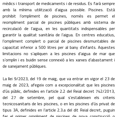
mèdics i transport de medicaments i de residus. Es farà sempre
amb la mínima utilització d’aigua possible. Piscines. Està
prohibit l’ompliment de piscines, només es permet el
reompliment parcial de piscines públiques amb sistema de
recirculació de l’aigua, en les quantitats indispensables per
garantir la qualitat sanitària de l’aigua. En centres educatius,
l’ompliment complert o parcial de piscines desmuntables de
capacitat inferior a 500 litres per al bany d’infants. Aquestes
limitacions no s’apliquen a les piscines d’aigua de mar que
s’omplin i es buidin sense connexió a les xarxes d’abastament i
de sanejament públiques.
La llei 9/2023, del 19 de maig, que va entrar en vigor el 23 de
maig de 2023, afegeix com a excepcionalitat que les piscines
d’ús públic, definides en l’article 2.2 del Reial decret 742/2013,
del 27 de setembre, pel qual s’estableixen els criteris
tecnicosanitaris de les piscines, o en les piscines d’ús privat de
tipus 3A, definides en l’article 2.3.a del dit Reial decret, puguin
fer el primer ompliment de piscines de nova construcció o