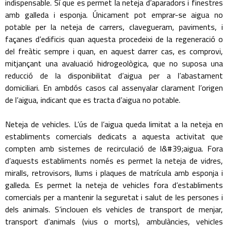
indispensable. Sí que es permet la neteja d’aparadors i finestres
amb galleda i esponja. Únicament pot emprar-se aigua no
potable per la neteja de carrers, clavegueram, paviments, i
façanes d’edificis quan aquesta procedeixi de la regeneració o
del freàtic sempre i quan, en aquest darrer cas, es comprovi,
mitjançant una avaluació hidrogeològica, que no suposa una
reducció de la disponibilitat d’aigua per a l’abastament
domiciliari. En ambdós casos cal assenyalar clarament l’origen
de l’aigua, indicant que es tracta d’aigua no potable.
Neteja de vehicles. L’ús de l’aigua queda limitat a la neteja en
establiments comercials dedicats a aquesta activitat que
compten amb sistemes de recirculació de l&#39;aigua. Fora
d’aquests establiments només es permet la neteja de vidres,
miralls, retrovisors, llums i plaques de matrícula amb esponja i
galleda. Es permet la neteja de vehicles fora d’establiments
comercials per a mantenir la seguretat i salut de les persones i
dels animals. S’inclouen els vehicles de transport de menjar,
transport d’animals (vius o morts), ambulàncies, vehicles