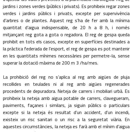
jardins i zones verdes (públics i privats). Es prohibeix regar zones
verdes i jardins públics i privats, excepte per supervivència
d’arbres o de plantes. Aquest reg s’ha de fer amb la mínima
quantitat d’aigua indispensable, de 20 h a 8 h, i només
mitjançant reg gota a gota o regadora. El reg de gespa queda
prohibit en tots els casos, excepte en superfícies destinades a
la pràctica federada de l’esport, el reg de gespa es pot mantenir
en les quantitats mínimes necessàries per permetre-la, sense
superar la dotació màxima de 200 m 3 /ha/mes.
La prohibició del reg no s’aplica al reg amb aigües de pluja
recollides en teulades ni al reg amb aigües regenerades
procedents de depuradora. Neteja de carrers i mobiliari urbà. Es
prohibeix la neteja amb aigua potable de carrers, clavegueram,
paviments, façanes i similars, ja siguin públics o particulars
excepte si la neteja és resultat d’un accident, d’un incendi,
existeix un risc sanitari o un risc a la seguretat viària. En
aquestes circumstàncies, la neteja es farà amb el mínim d’aigua