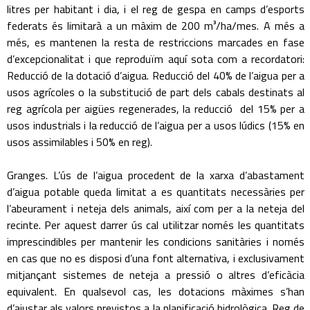
litres per habitant i dia, i el reg de gespa en camps d’esports
federats és limitarà a un màxim de 200 m³/ha/mes. A més a
més, es mantenen la resta de restriccions marcades en fase
d’excepcionalitat i que reproduïm aquí sota com a recordatori:
Reducció de la dotació d’aigua. Reducció del 40% de l’aigua per a
usos agrícoles o la substitució de part dels cabals destinats al
reg agrícola per aigües regenerades, la reducció del 15% per a
usos industrials i la reducció de l’aigua per a usos lúdics (15% en
usos assimilables i 50% en reg).
Granges. L’ús de l’aigua procedent de la xarxa d’abastament
d’aigua potable queda limitat a es quantitats necessàries per
l’abeurament i neteja dels animals, així com per a la neteja del
recinte. Per aquest darrer ús cal utilitzar només les quantitats
imprescindibles per mantenir les condicions sanitàries i només
en cas que no es disposi d’una font alternativa, i exclusivament
mitjançant sistemes de neteja a pressió o altres d’eficàcia
equivalent. En qualsevol cas, les dotacions màximes s’han
d’ajustar als valors previstos a la planificació hidrològica. Reg de