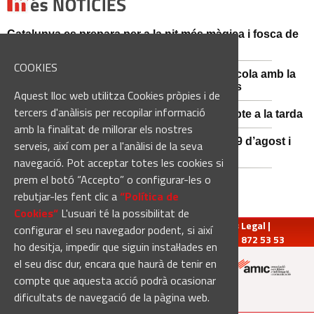
Catalunya es prepara per a la nit més màgica i fosca de
l'estiu, més enllà de l'eclipsi
COOKIES
Sant Fruitós posa en valor el patrimoni agrícola amb la
restauració i exposició de peces històriques
Aquest lloc web utilitza Cookies pròpies i de
tercers d'anàlisis per recopilar informació
Es manté la previsió de pluges fortes dissabte a la tarda
amb la finalitat de millorar els nostres
El 3x3 de bàsquet de Solsona s’avança al 29 d’agost i
serveis, així com per a l'anàlisi de la seva
estrena premis en metàl·lic
navegació. Pot acceptar totes les cookies si
prem el botó “Accepto” o configurar-les o
rebutjar-les fent clic a
“Política de
Cookies“
L'usuari té la possibilitat de
redaccio@manresadiari.cat
|
Qui som
|
Avís Legal
|
configurar el seu navegador podent, si així
Pompeu Fabra, 7-13, 08240-Manresa | Tel.: 93 872 53 53
ho desitja, impedir que siguin instal·lades en
el seu disc dur, encara que haurà de tenir en
compte que aquesta acció podrà ocasionar
Altres mitjans del grup:
dificultats de navegació de la pàgina web.