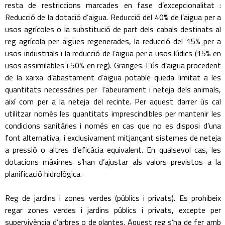
resta de restriccions marcades en fase d’excepcionalitat :
Reducció de la dotació d’aigua. Reducció del 40% de l’aigua per a
usos agrícoles o la substitució de part dels cabals destinats al
reg agrícola per aigües regenerades, la reducció del 15% per a
usos industrials i la reducció de l’aigua per a usos lúdics (15% en
usos assimilables i 50% en reg). Granges. L’ús d’aigua procedent
de la xarxa d’abastament d’aigua potable queda limitat a les
quantitats necessàries per l’abeurament i neteja dels animals,
així com per a la neteja del recinte. Per aquest darrer ús cal
utilitzar només les quantitats imprescindibles per mantenir les
condicions sanitàries i només en cas que no es disposi d’una
font alternativa, i exclusivament mitjançant sistemes de neteja
a pressió o altres d’eficàcia equivalent. En qualsevol cas, les
dotacions màximes s’han d’ajustar als valors previstos a la
planificació hidrològica.
Reg de jardins i zones verdes (públics i privats). Es prohibeix
regar zones verdes i jardins públics i privats, excepte per
supervivència d’arbres o de plantes. Aquest reg s’ha de fer amb