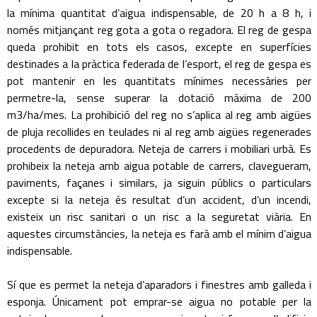
la mínima quantitat d’aigua indispensable, de 20 h a 8 h, i
només mitjançant reg gota a gota o regadora. El reg de gespa
queda prohibit en tots els casos, excepte en superfícies
destinades a la pràctica federada de l’esport, el reg de gespa es
pot mantenir en les quantitats mínimes necessàries per
permetre-la, sense superar la dotació màxima de 200
m3/ha/mes. La prohibició del reg no s’aplica al reg amb aigües
de pluja recollides en teulades ni al reg amb aigües regenerades
procedents de depuradora. Neteja de carrers i mobiliari urbà. Es
prohibeix la neteja amb aigua potable de carrers, clavegueram,
paviments, façanes i similars, ja siguin públics o particulars
excepte si la neteja és resultat d’un accident, d’un incendi,
existeix un risc sanitari o un risc a la seguretat viària. En
aquestes circumstàncies, la neteja es farà amb el mínim d’aigua
indispensable.
Sí que es permet la neteja d’aparadors i finestres amb galleda i
esponja. Únicament pot emprar-se aigua no potable per la