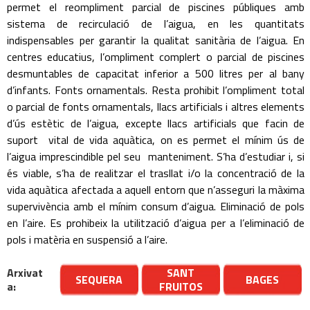
permet el reompliment parcial de piscines públiques amb
sistema de recirculació de l’aigua, en les quantitats
indispensables per garantir la qualitat sanitària de l’aigua. En
centres educatius, l’ompliment complert o parcial de piscines
desmuntables de capacitat inferior a 500 litres per al bany
d’infants. Fonts ornamentals. Resta prohibit l’ompliment total
o parcial de fonts ornamentals, llacs artificials i altres elements
d’ús estètic de l’aigua, excepte llacs artificials que facin de
suport vital de vida aquàtica, on es permet el mínim ús de
l’aigua imprescindible pel seu manteniment. S’ha d’estudiar i, si
és viable, s’ha de realitzar el trasllat i/o la concentració de la
vida aquàtica afectada a aquell entorn que n’asseguri la màxima
supervivència amb el mínim consum d’aigua. Eliminació de pols
en l’aire. Es prohibeix la utilització d’aigua per a l’eliminació de
pols i matèria en suspensió a l’aire.
Arxivat
SANT
SEQUERA
BAGES
a:
FRUITOS