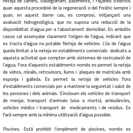
neteja de carrers, clavegueram, paviments, i façanes d’edificis
quan aquesta procedeixi de la regeneració o del freàtic sempre i
quan, en aquest darrer cas, es comprovi, mitjançant una
avaluació hidrogeològica, que no suposa una reducció de la
disponibilitat d’aigua per a l’abastament domiciliari. En ambdós
casos cal assenyalar clarament l’origen de l’aigua, indicant que
es tracta d’aigua no potable Neteja de vehicles. L’ús de l’aigua
queda limitat a la neteja en establiments comercials dedicats a
aquesta activitat que compten amb sistemes de recirculació de
l’aigua. Fora d’aquests establiments només es permet la neteja
de vidres, miralls, retrovisors, llums i plaques de matrícula amb
esponja i galleda. Es permet la neteja de vehicles fora
d’establiments comercials per a mantenir la seguretat i salut de
les persones i dels animals. S’inclouen els vehicles de transport
de menjar, transport d’animals (vius o morts), ambulàncies,
vehicles mèdics i transport de medicaments i de residus. Es
farà sempre amb la mínima utilització d’aigua possible.
Piscines. Està prohibit l’ompliment de piscines, només es