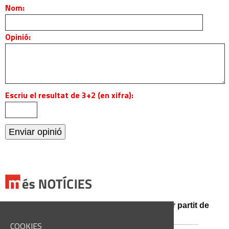
Nom:
Opinió:
Escriu el resultat de 3+2 (en xifra):
El CE Manresa rep l'Espanyol B en el primer partit de
pretemporada al Congost
COOKIES