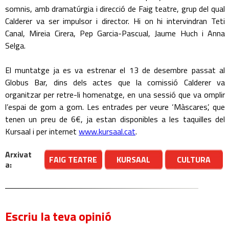
somnis, amb dramatúrgia i direcció de Faig teatre, grup del qual
Calderer va ser impulsor i director. Hi on hi intervindran Teti
Canal, Mireia Cirera, Pep Garcia-Pascual, Jaume Huch i Anna
Selga.
El muntatge ja es va estrenar el 13 de desembre passat al
Globus Bar, dins dels actes que la comissió Calderer va
organitzar per retre-li homenatge, en una sessió que va omplir
l’espai de gom a gom. Les entrades per veure ‘Màscares’, que
tenen un preu de 6€, ja estan disponibles a les taquilles del
Kursaal i per internet
www.kursaal.cat
.
Arxivat
FAIG TEATRE
KURSAAL
CULTURA
a:
Escriu la teva opinió