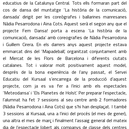
educatius de la Catalunya Central. Tots ells formaran part del
cos de dansa del muntatge ‘La història de la comunicació,
dansada’ dirigit per les coreògrafes i ballarines manresanes
Nàdia Pesarrodona i Aina Cots. Aquest serà el segon any que el
projecte Fem Dansa! porta a escena ‘La història de la
comunicació, dansada’ amb coreografies de Nàdia Pesarrodona
i Guillem Cirera. En els darrers anys aquest projecte estava
emmarcat dins del ‘Mapadeball’, organitzat conjuntament amb
el Mercat de les Flors de Barcelona i diferents ciutats
catalanes. Tot i valorar molt positivament aquest model,
després de la bona experiència de l’any passat, el Servei
Educatiu del Kursaal s’encarrega de la producció d’aquest
projecte, com ja es va fer a l’inici amb els espectacles
‘Meteodansa’ i ‘Els Planetes de Holst’. Per preparar l’espectacle,
l’alumnat ha fet 7 sessions al seu centre amb 2 formadores
(Nàdia Pesarrodona i Aina Cots) que s’hi han desplaçat. I també
3 sessions al Kursaal, una a l’inici del procés (el mes de gener),
una altra el mes de març i finalment l’assaig general del mateix
dia de l’espectacle (obert als companys de classe dels centres