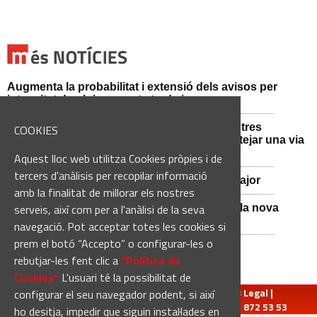
Augmenta la probabilitat i extensió dels avisos per
intensitat de pluja aquesta tarda i vespre
Mossos d'Esquadra i Guàrdia Civil detenen tres
COOKIES
persones i n'investiguen una altra per sabotejar una via
fèrria al Bages
Aquest lloc web utilitza Cookies pròpies i de
tercers d'anàlisis per recopilar informació
Viladordis es prepara per una nova Festa Major
amb la finalitat de millorar els nostres
serveis, així com per a l'anàlisi de la seva
Sant Vicenç de Castellet inicia les obres de la nova
comissaria de la Policia Local
navegació. Pot acceptar totes les cookies si
prem el botó “Accepto” o configurar-les o
rebutjar-les fent clic a
“Política de
Cookies“
L'usuari té la possibilitat de
redaccio@manresadiari.cat
|
Qui som
|
Avís Legal
|
configurar el seu navegador podent, si així
Pompeu Fabra, 7-13, 08240-Manresa | Tel.: 93 872 53 53
ho desitja, impedir que siguin instal·lades en