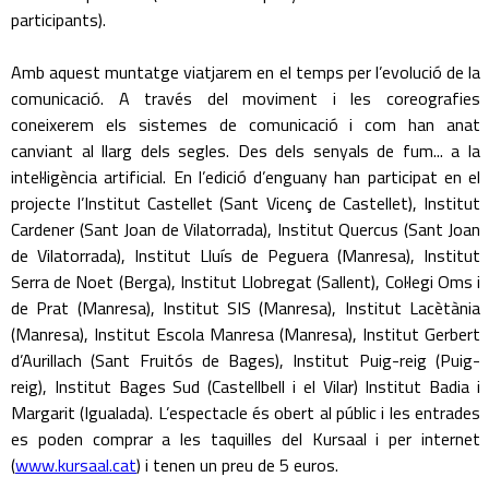
participants).
Amb aquest muntatge viatjarem en el temps per l’evolució de la
comunicació. A través del moviment i les coreografies
coneixerem els sistemes de comunicació i com han anat
canviant al llarg dels segles. Des dels senyals de fum... a la
intel·ligència artificial. En l’edició d’enguany han participat en el
projecte l’Institut Castellet (Sant Vicenç de Castellet), Institut
Cardener (Sant Joan de Vilatorrada), Institut Quercus (Sant Joan
de Vilatorrada), Institut Lluís de Peguera (Manresa), Institut
Serra de Noet (Berga), Institut Llobregat (Sallent), Col·legi Oms i
de Prat (Manresa), Institut SIS (Manresa), Institut Lacètània
(Manresa), Institut Escola Manresa (Manresa), Institut Gerbert
d’Aurillach (Sant Fruitós de Bages), Institut Puig-reig (Puig-
reig), Institut Bages Sud (Castellbell i el Vilar) Institut Badia i
Margarit (Igualada). L’espectacle és obert al públic i les entrades
es poden comprar a les taquilles del Kursaal i per internet
(
www.kursaal.cat
) i tenen un preu de 5 euros.