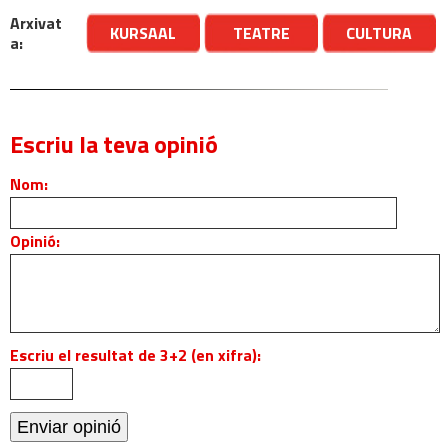
Arxivat
KURSAAL
TEATRE
CULTURA
a:
Escriu la teva opinió
Nom:
Opinió:
Escriu el resultat de 3+2 (en xifra):