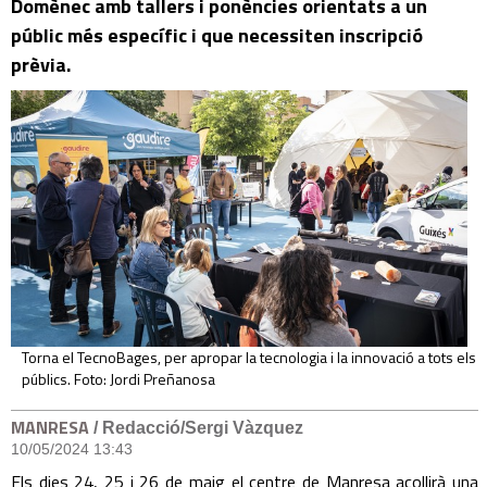
Domènec amb tallers i ponències orientats a un
públic més específic i que necessiten inscripció
prèvia.
Torna el TecnoBages, per apropar la tecnologia i la innovació a tots els
públics. Foto: Jordi Preñanosa
MANRESA
/ Redacció/Sergi Vàzquez
10/05/2024 13:43
Els dies 24, 25 i 26 de maig el centre de Manresa acollirà una