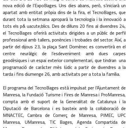
nova edició de l’ExpoBages. Uns dies abans, però, s’iniciarà un
apartat amb entitat pròpia dins de la fira, el TecnoBages, que
durant tota la setmana aproparà la tecnologia i la innovació a
tots els p& uacute;blics. Des de dilluns 20 fins al divendres 24,
el TecnoBages oferirà activitats dirigides a un públic de perfil
professional amb tallers, ponències i trobades del sector. Així, a
partir del dijous 23, la plaça Sant Domènec es convertirà en el
centre neuràlgic de l’esdeveniment amb dues carpes
geodèsiques i un espai exterior complementari, que tindran una
programació de caràcter més lúdic a partir de divendres a la
tarda i fins diumenge 26, amb activitats per a tota la família.
El programa del TecnoBages està impulsat per l’Ajuntament de
Manresa, la Fundació Turisme i Fires de Manresa i ProManresa,
compta amb el suport de la Generalitat de Catalunya i la
Diputació de Barcelona i es basteix amb la col·laboració de
MNACTEC, Cambra de Comerç de Manresa, PIMEC, UPC
Manresa, UManresa, TIC Bages, Agenda Compartida de