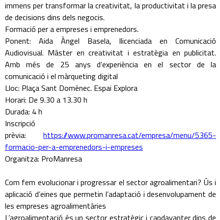
immens per transformar la creativitat, la productivitat i la presa
de decisions dins dels negocis.
Formació per a empreses i emprenedors.
Ponent: Aida Àngel Basela, llicenciada en Comunicació
Audiovisual. Màster en creativitat i estratègia en publicitat.
Amb més de 25 anys d’experiència en el sector de la
comunicació i el màrqueting digital
Lloc: Plaça Sant Domènec. Espai Explora
Horari: De 9.30 a 13.30 h
Durada: 4 h
Inscripció
prèvia:
https://www.promanresa.cat/empresa/menu/5365-
formacio-per-a-emprenedors-i-empreses
Organitza: ProManresa
Com fem evolucionar i progressar el sector agroalimentari? Ús i
aplicació d’eines que permetin l’adaptació i desenvolupament de
les empreses agroalimentàries
L’agroalimentació és un sector estratègic i capdavanter dins de