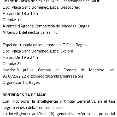
l'Institut Català de Salut (ICS) i el Departament de Salut.
Lloc: Plaça Sant Domènec. Espai Descobreix
Horari: De 18 a 19 h
Durada: 1 h
A càrrec d’Agenda Compartida de Manresa-Bages
Afterwork del sector de les TIC
Espai de trobada de les empreses TIC del Bages.
Lloc: Plaça Sant Domènec. Espai Explora
Horari: De 19 a 21 h
Durada: 2 h
Inscripció prèvia: Cambra de Comerç de Manresa (tel.
93.872.42.22 o goviedo@cambramanresa.org)
Organitza: TIC Bages
DIVENDRES 24 DE MAIG
Com incorporar la Intel·ligència Artificial Generativa en el teu
negoci: eines i debat de tendències
La intel·ligència artificial (IA) generativa ofereix un potencial