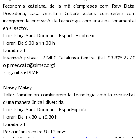
l’economia catalana, de la mà d’empreses com Raw Data,
Poseidona, Casa Amella i Culture Values coneixerem com
incorporen la innovació i la tecnologia com una eina fonamental
en el sector.
Lloc: Plaça Sant Domènec. Espai Descobreix
Horari: De 9.30 a 11.30 h
Durada: 2 h
Inscripció prèvia: PIMEC Catalunya Central (tel. 93.875.22.40
o pimec.catc@pimec.org)
Organitza: PIMEC
Makey Makey
Taller familiar on combinarem la tecnologia amb la creativitat
d’una manera única i divertida.
Lloc: Plaça Sant Domènec. Espai Explora
Horari: De 17.30 a 19.30 h
Durada: 2 h
Per a infants entre 8 i 13 anys