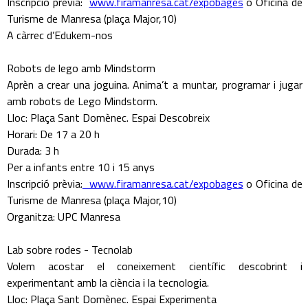
Inscripció prèvia:
www.firamanresa.cat/expobages
o Oficina de
Turisme de Manresa (plaça Major,10)
A càrrec d’Edukem-nos
Robots de lego amb Mindstorm
Aprèn a crear una joguina. Anima’t a muntar, programar i jugar
amb robots de Lego Mindstorm.
Lloc: Plaça Sant Domènec. Espai Descobreix
Horari: De 17 a 20 h
Durada: 3 h
Per a infants entre 10 i 15 anys
Inscripció prèvia:
www.firamanresa.cat/expobages
o Oficina de
Turisme de Manresa (plaça Major,10)
Organitza: UPC Manresa
Lab sobre rodes - Tecnolab
Volem acostar el coneixement científic descobrint i
experimentant amb la ciència i la tecnologia.
Lloc: Plaça Sant Domènec. Espai Experimenta