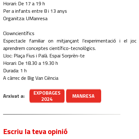
Horari: De 17 a 19 h
Per a infants entre 8 i 13 anys
Organitza: UManresa
Clowncientífics
Espectacle familiar on mitjançant l’experimentació i el joc
aprendrem conceptes científico-tecnològics.
Lloc: Plaça Fius i Palà. Espai Sorprèn-te
Horari: De 18.30 a 19.30 h
Durada: 1 h
A càrrec de Big Van Ciència
EXPOBAGES
Arxivat a:
MANRESA
2024
Escriu la teva opinió