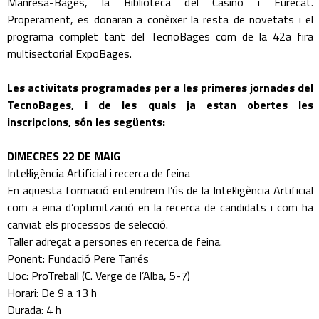
Manresa-Bages, la Biblioteca del Casino i Eurecat.
Properament, es donaran a conèixer la resta de novetats i el
programa complet tant del TecnoBages com de la 42a fira
multisectorial ExpoBages.
Les activitats programades per a les primeres jornades del
TecnoBages, i de les quals ja estan obertes les
inscripcions, són les següents:
DIMECRES 22 DE MAIG
Intel·ligència Artificial i recerca de feina
En aquesta formació entendrem l’ús de la Intel·ligència Artificial
com a eina d’optimització en la recerca de candidats i com ha
canviat els processos de selecció.
Taller adreçat a persones en recerca de feina.
Ponent: Fundació Pere Tarrés
Lloc: ProTreball (C. Verge de l’Alba, 5-7)
Horari: De 9 a 13 h
Durada: 4 h