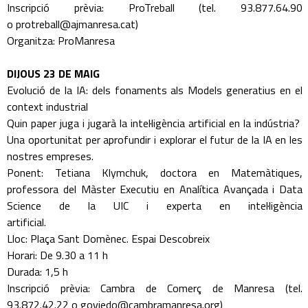
Inscripció prèvia: ProTreball (tel. 93.877.64.90
o protreball@ajmanresa.cat)
Organitza: ProManresa
DIJOUS 23 DE MAIG
Evolució de la IA: dels fonaments als Models generatius en el
context industrial
Quin paper juga i jugarà la intel·ligència artificial en la indústria?
Una oportunitat per aprofundir i explorar el futur de la IA en les
nostres empreses.
Ponent: Tetiana Klymchuk, doctora en Matemàtiques,
professora del Màster Executiu en Analítica Avançada i Data
Science de la UIC i experta en intel·ligència
artificial.
Lloc: Plaça Sant Domènec. Espai Descobreix
Horari: De 9.30 a 11 h
Durada: 1,5 h
Inscripció prèvia: Cambra de Comerç de Manresa (tel.
93.872.42.22 o goviedo@cambramanresa.org)