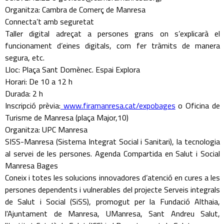
Organitza: Cambra de Comerç de Manresa
Connecta’t amb seguretat
Taller digital adreçat a persones grans on s’explicarà el
funcionament d’eines digitals, com fer tràmits de manera
segura, etc.
Lloc: Plaça Sant Domènec. Espai Explora
Horari: De 10 a 12 h
Durada: 2 h
Inscripció prèvia:
www.firamanresa.cat/expobages
o Oficina de
Turisme de Manresa (plaça Major,10)
Organitza: UPC Manresa
SISS-Manresa (Sistema Integrat Social i Sanitari), la tecnologia
al servei de les persones. Agenda Compartida en Salut i Social
Manresa Bages
Coneix i totes les solucions innovadores d’atenció en cures a les
persones dependents i vulnerables del projecte Serveis integrals
de Salut i Social (SiSS), promogut per la Fundació Althaia,
l'Ajuntament de Manresa, UManresa, Sant Andreu Salut,