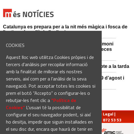
Catalunya es prepara per a la nit més màgica i fosca de
l'estiu, més enllà de l'eclipsi
Sant Fruitós de Bages posa en valor el patrimoni
COOKIES
agrícola amb la restauració i exposició de peces
històriques
Aquest lloc web utilitza Cookies pròpies i de
tercers d'anàlisis per recopilar informació
Es manté la previsió de pluges fortes dissabte a la tarda
amb la finalitat de millorar els nostres
serveis, així com per a l'anàlisi de la seva
El 3x3 de bàsquet de Solsona s’avança al 29 d’agost i
estrena premis en metàl·lic
navegació. Pot acceptar totes les cookies si
prem el botó “Accepto” o configurar-les o
rebutjar-les fent clic a
“Política de
Cookies“
L'usuari té la possibilitat de
redaccio@manresadiari.cat
|
Qui som
|
Avís Legal
|
configurar el seu navegador podent, si així
Pompeu Fabra, 7-13, 08240-Manresa | Tel.: 93 872 53 53
ho desitja, impedir que siguin instal·lades en
el seu disc dur, encara que haurà de tenir en