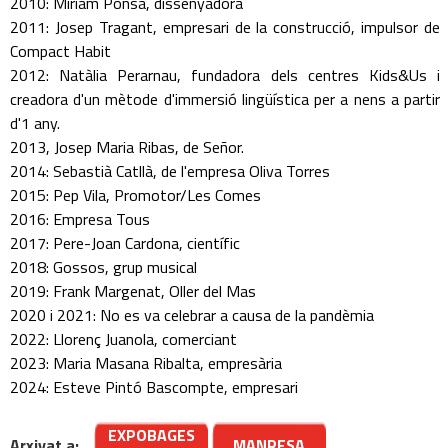
2010: Míriam Ponsa, dissenyadora
2011: Josep Tragant, empresari de la construcció, impulsor de
Compact Habit
2012: Natàlia Perarnau, fundadora dels centres Kids&Us i
creadora d'un mètode d'immersió lingüística per a nens a partir
d'1 any.
2013, Josep Maria Ribas, de Señor.
2014: Sebastià Catllà, de l'empresa Oliva Torres
2015: Pep Vila, Promotor/Les Comes
2016: Empresa Tous
2017: Pere-Joan Cardona, científic
2018: Gossos, grup musical
2019: Frank Margenat, Oller del Mas
2020 i 2021: No es va celebrar a causa de la pandèmia
2022: Llorenç Juanola, comerciant
2023: Maria Masana Ribalta, empresària
2024: Esteve Pintó Bascompte, empresari
EXPOBAGES
Arxivat a:
MANRESA