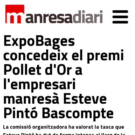
ExpoBages
concedeix el premi
Pollet d'Or a
l'empresari
manresà Esteve
Pintó Bascompte
La comissió organitzadora ha valorat la tasca que
Esteve Pintó ha dut de forma intensa al llarg de la