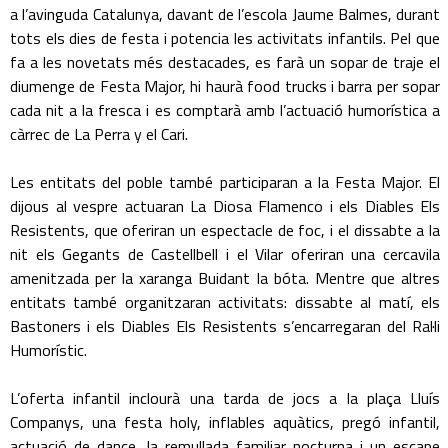
a l’avinguda Catalunya, davant de l’escola Jaume Balmes, durant
tots els dies de festa i potencia les activitats infantils. Pel que
fa a les novetats més destacades, es farà un sopar de traje el
diumenge de Festa Major, hi haurà food trucks i barra per sopar
cada nit a la fresca i es comptarà amb l’actuació humorística a
càrrec de La Perra y el Cari.
Les entitats del poble també participaran a la Festa Major. El
dijous al vespre actuaran La Diosa Flamenco i els Diables Els
Resistents, que oferiran un espectacle de foc, i el dissabte a la
nit els Gegants de Castellbell i el Vilar oferiran una cercavila
amenitzada per la xaranga Buidant la bóta. Mentre que altres
entitats també organitzaran activitats: dissabte al matí, els
Bastoners i els Diables Els Resistents s’encarregaran del Ral·li
Humorístic.
L’oferta infantil inclourà una tarda de jocs a la plaça Lluís
Companys, una festa holy, inflables aquàtics, pregó infantil,
actuació de dance, la remullada familiar nocturna i un escape