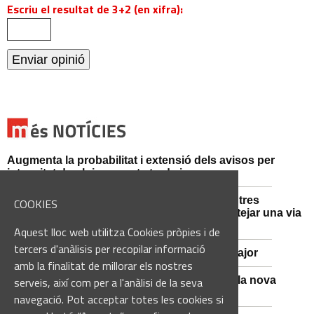
Escriu el resultat de 3+2 (en xifra):
Augmenta la probabilitat i extensió dels avisos per
intensitat de pluja aquesta tarda i vespre
Mossos d'Esquadra i Guàrdia Civil detenen tres
COOKIES
persones i n'investiguen una altra per sabotejar una via
fèrria al Bages
Aquest lloc web utilitza Cookies pròpies i de
tercers d'anàlisis per recopilar informació
Viladordis es prepara per una nova Festa Major
amb la finalitat de millorar els nostres
Sant Vicenç de Castellet inicia les obres de la nova
serveis, així com per a l'anàlisi de la seva
comissaria de la Policia Local
navegació. Pot acceptar totes les cookies si