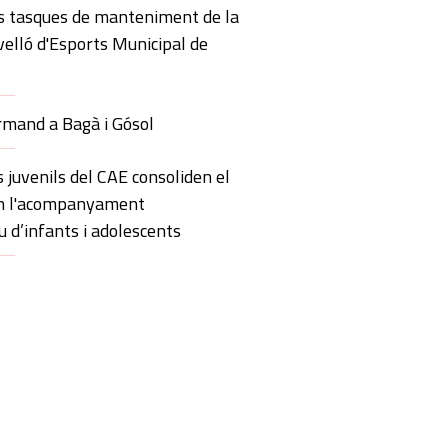
s tasques de manteniment de la
velló d'Esports Municipal de
s
mand a Bagà i Gósol
s juvenils del CAE consoliden el
en l'acompanyament
u d’infants i adolescents