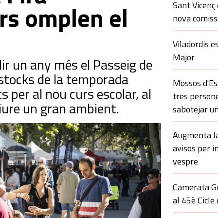
Sant Vicenç 
rs omplen el
nova comissa
Viladordis e
Major
lir un any més el Passeig de
stocks de la temporada
Mossos d'Esq
ts per al nou curs escolar, al
tres persone
 viure un gran ambient.
sabotejar un
Augmenta la 
avisos per i
vespre
Camerata Gr
al 45è Cicle