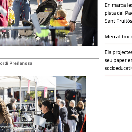
En marxa le
pista del Pa
Sant Fruitó
Mercat Gour
Els projecte
seu paper 
 Jordi Preñanosa
socioeducati