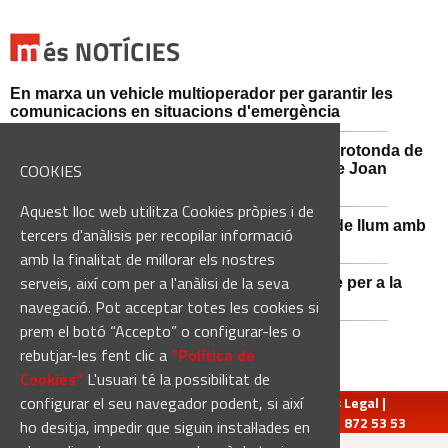
En marxa un vehicle multioperador per garantir les
comunicacions en situacions d'emergència
Afectacions al trànsit aquest divendres a la rotonda de
COOKIES
l'Avinguda dels Dolors amb el carrer Alcalde Joan
Selves
Aquest lloc web utilitza Cookies pròpies i de
Sant Vicenç de Castellet renova 570 punts de llum amb
tercers d'anàlisis per recopilar informació
tecnologia LED
amb la finalitat de millorar els nostres
serveis, així com per a l'anàlisi de la seva
Castellbell i el Vilar adquireix un nou vehicle per a la
Guàrdia Municipal
navegació. Pot acceptar totes les cookies si
prem el botó “Accepto” o configurar-les o
rebutjar-les fent clic a
“Política de
Cookies“
L'usuari té la possibilitat de
configurar el seu navegador podent, si així
redaccio@manresadiari.cat
|
Qui som
|
Avís Legal
|
Pompeu Fabra, 7-13, 08240-Manresa | Tel.: 93 872 53 53
ho desitja, impedir que siguin instal·lades en