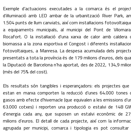
Exemple d’actuacions executades a la comarca és el projec
d’il·luminació amb LED ambar de la urbanització River Park, a
1.504 punts de llum canviats, així com instal·lacions fotovoltaiqu
a equipaments municipals, al municipi del Pont de Vilomara
Rocafort. O la instal·lació d'una xarxa de calor amb caldera 
biomassa a la zona esportiva el Congost i diferents instal·lacio
fotovoltaiques, a Manresa. La despesa acumulada dels project
presentats a tota la província és de 179 milions d’euros, dels qua
la Diputació de Barcelona n’ha aportat, des de 2022, 134,9 milio
(més del 75% del cost).
Els resultats són tangibles i esperançadors: els projectes que 
estan en marxa comporten la reducció d’unes 64.000 tones 
gasos amb efecte d’hivernacle (que equivalen a les emissions d’u
63.000 cotxes) i reporten una producció o estalvi de 148 G
d’energia cada any, que suposen un estalvi econòmic de 27
milions d’euros. El detall de cada projecte, així com la informac
agrupada per municipi, comarca i tipologia es pot consultar 