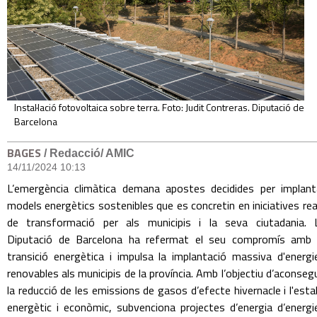
Instal·lació fotovoltaica sobre terra. Foto: Judit Contreras. Diputació de
Barcelona
BAGES
/ Redacció/ AMIC
14/11/2024 10:13
L’emergència climàtica demana apostes decidides per implant
models energètics sostenibles que es concretin en iniciatives rea
de transformació per als municipis i la seva ciutadania. 
Diputació de Barcelona ha refermat el seu compromís amb 
transició energètica i impulsa la implantació massiva d'energi
renovables als municipis de la província. Amb l’objectiu d’aconsegu
la reducció de les emissions de gasos d’efecte hivernacle i l'estal
energètic i econòmic, subvenciona projectes d’energia d’energi