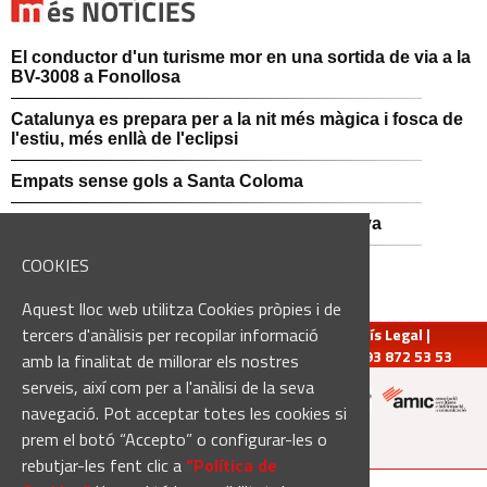
El conductor d'un turisme mor en una sortida de via a la
BV-3008 a Fonollosa
Catalunya es prepara per a la nit més màgica i fosca de
l'estiu, més enllà de l'eclipsi
Empats sense gols a Santa Coloma
Nou Atles de Varietats de Vinya de Catalunya
COOKIES
Aquest lloc web utilitza Cookies pròpies i de
tercers d'anàlisis per recopilar informació
redaccio@manresadiari.cat
|
Qui som
|
Avís Legal
|
Pompeu Fabra, 7-13, 08240-Manresa | Tel.: 93 872 53 53
amb la finalitat de millorar els nostres
serveis, així com per a l'anàlisi de la seva
navegació. Pot acceptar totes les cookies si
Altres mitjans del grup:
prem el botó “Accepto” o configurar-les o
rebutjar-les fent clic a
“Política de
[Web creada per
Duma Interactiva
]