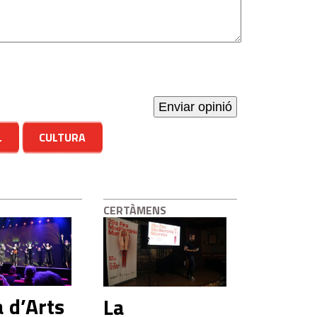
L
CULTURA
CERTÀMENS
a d’Arts
La