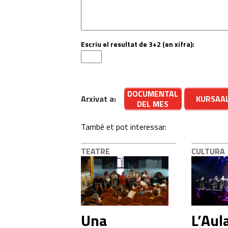
Escriu el resultat de 3+2 (en xifra):
DOCUMENTAL
Arxivat a:
KURSAA
DEL MES
També et pot interessar:
TEATRE
CULTURA
Una
L’Aul