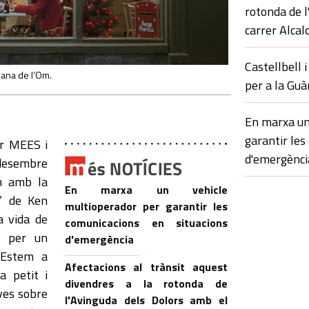
rotonda de l
carrer Alcal
Castellbell i
lana de l’Om.
per a la Guà
En marxa un
garantir les
er MEES i
d'emergènci
 desembre
Om amb la
En marxa un vehicle
m’ de Ken
multioperador per garantir les
a vida de
comunicacions en situacions
n per un
d'emergència
 Estem a
Afectacions al trànsit aquest
 petit i
divendres a la rotonda de
ives sobre
l'Avinguda dels Dolors amb el