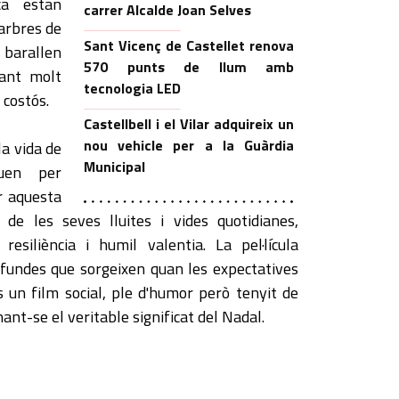
ca estan
carrer Alcalde Joan Selves
arbres de
Sant Vicenç de Castellet renova
s barallen
570 punts de llum amb
nant molt
tecnologia LED
i costós.
Castellbell i el Vilar adquireix un
nou vehicle per a la Guàrdia
a vida de
Municipal
uen per
r aquesta
de les seves lluites i vides quotidianes,
resiliència i humil valentia. La pel·lícula
ofundes que sorgeixen quan les expectatives
s un film social, ple d'humor però tenyit de
nant-se el veritable significat del Nadal.