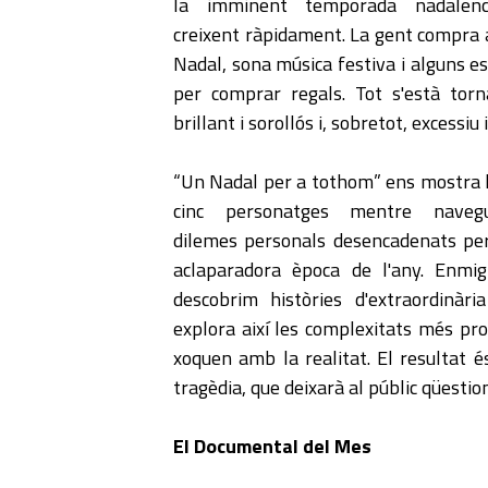
la imminent temporada nadalen
creixent ràpidament. La gent compra 
Nadal, sona música festiva i alguns e
per comprar regals. Tot s'està tor
brillant i sorollós i, sobretot, excessiu 
“Un Nadal per a tothom” ens mostra l
cinc personatges mentre naveg
dilemes personals desencadenats pe
aclaparadora època de l'any. Enmig 
descobrim històries d'extraordinària 
explora així les complexitats més pr
xoquen amb la realitat. El resultat é
tragèdia, que deixarà al públic qüestio
El Documental del Mes