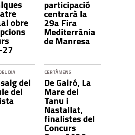
niques
participació
eatre
centrarà la
al obre
29a Fira
ipcions
Mediterrània
urs
de Manresa
-27
DEL DIA
CERTÀMENS
saig del
De Gairó, La
le del
Mare del
ista
Tanu i
Nastallat,
finalistes del
Concurs