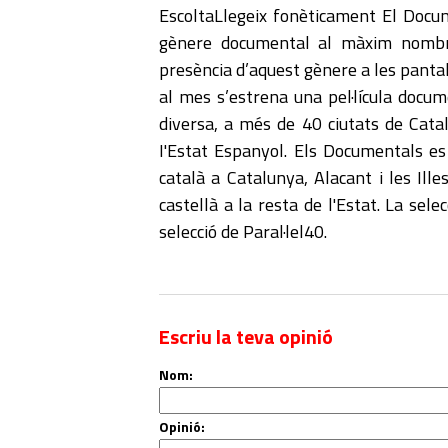
EscoltaLlegeix fonèticament El Docum
gènere documental al màxim nombre
presència d’aquest gènere a les panta
al mes s’estrena una pel·lícula docum
diversa, a més de 40 ciutats de Catal
I'Estat Espanyol. Els Documentals es 
català a Catalunya, Alacant i les Ille
castellà a la resta de l'Estat. La sel
selecció de Paral·lel40.
Escriu la teva opinió
Nom:
Opinió: