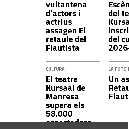
vuitantena
Escè
d’actors i
del t
actrius
Kursa
assagen El
inscr
retaule del
del c
Flautista
2026
CULTURA
LA FOTO 
El teatre
Un as
Kursaal de
Retau
Manresa
Flaut
supera els
58.000
espectadors