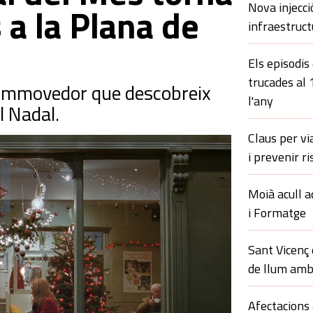
Nova injecci
 a la Plana de
infraestruct
Els episodis
trucades al
commovedor que descobreix
l'any
l Nadal.
Claus per vi
i prevenir ri
Moià acull a
i Formatge
Sant Vicenç
de llum amb
Afectacions 