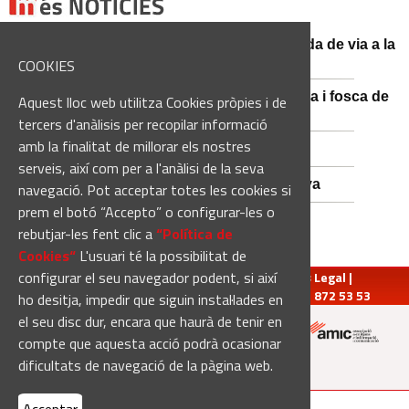
El conductor d'un turisme mor en una sortida de via a la
BV-3008 a Fonollosa
COOKIES
Catalunya es prepara per a la nit més màgica i fosca de
Aquest lloc web utilitza Cookies pròpies i de
l'estiu, més enllà de l'eclipsi
tercers d'anàlisis per recopilar informació
amb la finalitat de millorar els nostres
Empats sense gols a Santa Coloma
serveis, així com per a l'anàlisi de la seva
Nou Atles de Varietats de Vinya de Catalunya
navegació. Pot acceptar totes les cookies si
prem el botó “Accepto” o configurar-les o
rebutjar-les fent clic a
“Política de
Cookies“
L'usuari té la possibilitat de
configurar el seu navegador podent, si així
redaccio@manresadiari.cat
|
Qui som
|
Avís Legal
|
Pompeu Fabra, 7-13, 08240-Manresa | Tel.: 93 872 53 53
ho desitja, impedir que siguin instal·lades en
el seu disc dur, encara que haurà de tenir en
compte que aquesta acció podrà ocasionar
Altres mitjans del grup:
dificultats de navegació de la pàgina web.
[Web creada per
Duma Interactiva
]