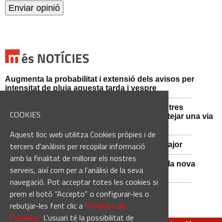
Augmenta la probabilitat i extensió dels avisos per
intensitat de pluja aquesta tarda i vespre
Mossos d'Esquadra i Guàrdia Civil detenen tres
COOKIES
persones i n'investiguen una altra per sabotejar una via
fèrria al Bages
Aquest lloc web utilitza Cookies pròpies i de
Viladordis es prepara per una nova Festa Major
tercers d'anàlisis per recopilar informació
amb la finalitat de millorar els nostres
Sant Vicenç de Castellet inicia les obres de la nova
serveis, així com per a l'anàlisi de la seva
comissaria de la Policia Local
navegació. Pot acceptar totes les cookies si
prem el botó “Accepto” o configurar-les o
rebutjar-les fent clic a
“Política de
Cookies“
L'usuari té la possibilitat de