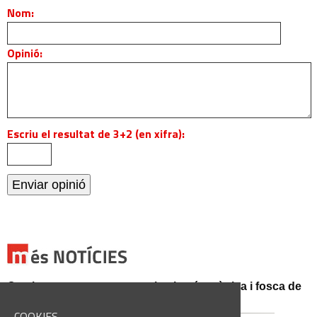
Nom:
Opinió:
Escriu el resultat de 3+2 (en xifra):
Catalunya es prepara per a la nit més màgica i fosca de
l'estiu, més enllà de l'eclipsi
COOKIES