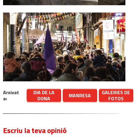
Arxivat
DIA DE LA
GALERIES DE
MANRESA
a:
DONA
FOTOS
Escriu la teva opinió