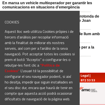
En marxa un vehicle multioperador per garantir les
comunicacions en situacions d'emergència
Afectacions al trànsit aquest divendres a la rotonda de
l'Avinguda dels Dolors amb el carrer Alcalde Joan
COOKIES
Selves
Aquest lloc web utilitza Cookies pròpies i de
Sant Vicenç de Castellet renova 570 punts de llum amb
tercers d'anàlisis per recopilar informació
tecnologia LED
amb la finalitat de millorar els nostres
Castellbell i el Vilar adquireix un nou vehicle per a la
serveis, així com per a l'anàlisi de la seva
Guàrdia Municipal
navegació. Pot acceptar totes les cookies si
prem el botó “Accepto” o configurar-les o
rebutjar-les fent clic a
“Política de
Cookies“
L'usuari té la possibilitat de
redaccio@manresadiari.cat
|
Qui som
|
Avís Legal
|
configurar el seu navegador podent, si així
Pompeu Fabra, 7-13, 08240-Manresa | Tel.: 93 872 53 53
ho desitja, impedir que siguin instal·lades en
el seu disc dur, encara que haurà de tenir en
compte que aquesta acció podrà ocasionar
Altres mitjans del grup:
dificultats de navegació de la pàgina web.