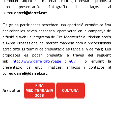
formulari i adjuntar el material sol·licitat, o enviar la proposta
amb presentació, fotografia i enllaços al
correu
darrel@darrel.cat
.
Els grups participants percebran una aportació econòmica fixa
per cobrir les seves despeses, apareixeran en la campanya de
difusió al web i al programa de Fira Mediterrània i tindran accés
a l'Àrea Professional del mercat manresà com a professionals
acreditats. El termini de presentació es tanca el 4 de maig. Les
propostes es poden presentar a través del següent
link:
http://www.darrel.cat/?page_id=467
o enviant la
presentació del grup, imatges, enllaços i contacte al
correu
darrel@darrel.cat
.
FIRA
Arxivat a:
MEDITERRANIA
CULTURA
2025