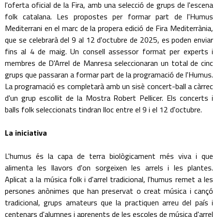
l'oferta oficial de la Fira, amb una selecció de grups de l'escena
folk catalana. Les propostes per formar part de l'Humus
Mediterrani en el marc de la propera edició de Fira Mediterrània,
que se celebrarà del 9 al 12 d'octubre de 2025, es poden enviar
fins al 4 de maig. Un consell assessor format per experts i
membres de D'Arrel de Manresa seleccionaran un total de cinc
grups que passaran a formar part de la programació de l'Humus.
La programació es completarà amb un sisè concert-ball a càrrec
d'un grup escollit de la Mostra Robert Pellicer. Els concerts i
balls folk seleccionats tindran lloc entre el 9 i el 12 d'octubre.
La iniciativa
L'humus és la capa de terra biològicament més viva i que
alimenta les llavors d'on sorgeixen les arrels i les plantes.
Aplicat a la música folk i d'arrel tradicional, l'humus remet a les
persones anònimes que han preservat o creat música i cançó
tradicional, grups amateurs que la practiquen arreu del país i
centenars d'alumnes i aprenents de les escoles de música d'arrel