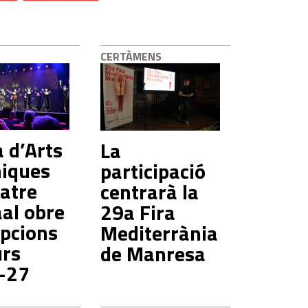
CERTÀMENS
a d’Arts
La
niques
participació
eatre
centrarà la
al obre
29a Fira
ipcions
Mediterrània
urs
de Manresa
-27