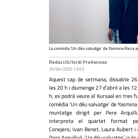
La comèdia ‘Un déu salvatge’ de Yasmina Reza ar
Redacció/Jordi Preñanosa
25/04/2025 13:53
Aquest cap de setmana, dissabte 26 
les 20 h i diumenge 27 d’abril a les 12 
h, es podrà veure al Kursaal en tres f
comèdia ‘Un déu salvatge’ de Yasmina
muntatge dirigit per Pere Arquill
interpreta el quartet format p
Conejero, Ivan Benet, Laura Aubert i 
Pere Arquillué. ‘Un déu salvatge’ ja és 