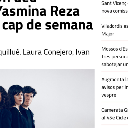
Sant Vicenç 
 Yasmina Reza
nova comissa
t cap de semana
Viladordis e
Major
Mossos d'Esq
uillué, Laura Conejero, Ivan
tres persone
sabotejar un
Augmenta la 
avisos per i
vespre
Camerata Gr
al 45è Cicle