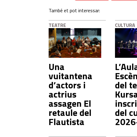
També et pot interessar:
TEATRE
CULTURA
Una
L’Aul
vuitantena
Escè
d’actors i
del t
actrius
Kursa
assagen El
inscr
retaule del
del c
Flautista
2026