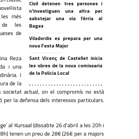
Civil detenen tres persones i
ovel·lista
n'investiguen una altra per
 les més
sabotejar una via fèrria al
 de les
Bages
queses de
Viladordis es prepara per una
nova Festa Major
mina Reza
Sant Vicenç de Castellet inicia
les obres de la nova comissaria
ada i una
de la Policia Local
inària. I
ura de la
 societat actual, on el compromís no està
nó per la defensa dels interessos particulars.
e’ al Kursaal (dissabte 26 d’abril a les 20h i
 18h) tenen un preu de 28€ (26€ per a majors