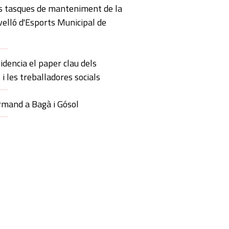
s tasques de manteniment de la
velló d'Esports Municipal de
s
idencia el paper clau dels
 i les treballadores socials
mand a Bagà i Gósol