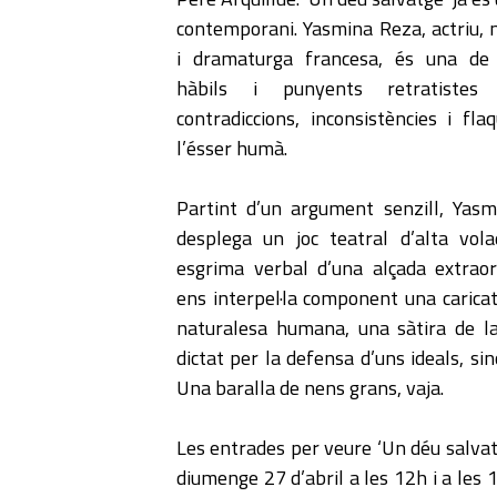
contemporani. Yasmina Reza, actriu, n
i dramaturga francesa, és una de
hàbils i punyents retratistes
contradiccions, inconsistències i fla
l’ésser humà.
Partint d’un argument senzill, Yas
desplega un joc teatral d’alta vol
esgrima verbal d’una alçada extraord
ens interpel·la component una caricat
naturalesa humana, una sàtira de la
dictat per la defensa d’uns ideals, si
Una baralla de nens grans, vaja.
Les entrades per veure ‘Un déu salvatg
diumenge 27 d’abril a les 12h i a les