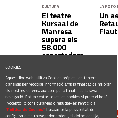
CULTURA
LA FOTO 
El teatre
Un as
Kursaal de
Retau
Manresa
Flaut
supera els
58.000
espectadors
aquest
COOKIES
primer
semestre del
Aquest lloc web utilitza Cookies pròpies i de tercers
2026
d'anàlisis per recopilar informació amb la finalitat de millorar
els nostres serveis, així com per a l'anàlisi de la seva
navegació. Pot acceptar totes les cookies si prem el botó
“Accepto” o configurar-les o rebutjar-les fent clic a
“Política de Cookies“
L'usuari té la possibilitat de
configurar el seu navegador podent, si així ho desitja,
redaccio@manresa