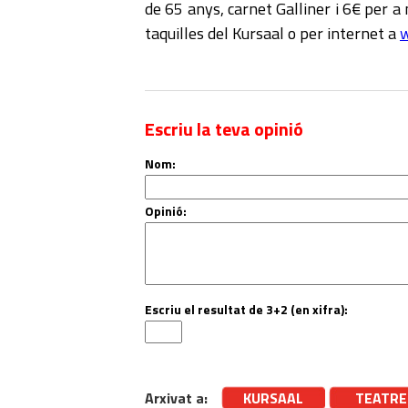
de 65 anys, carnet Galliner i 6€ per 
taquilles del Kursaal o per internet a
w
Escriu la teva opinió
Nom:
Opinió:
Escriu el resultat de 3+2 (en xifra):
Arxivat a:
KURSAAL
TEATRE