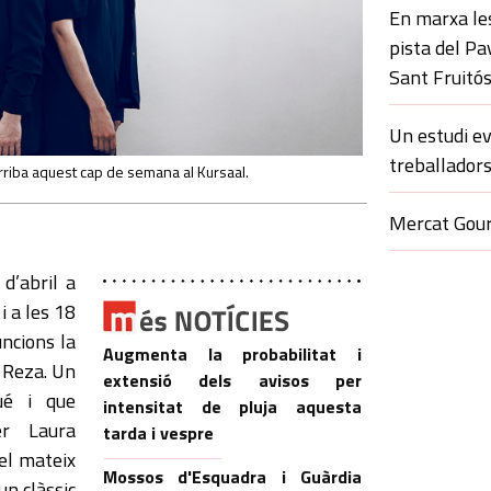
En marxa le
pista del Pa
Sant Fruitó
Un estudi ev
treballadors
riba aquest cap de semana al Kursaal.
Mercat Gour
d’abril a
i a les 18
uncions la
Augmenta la probabilitat i
 Reza. Un
extensió dels avisos per
ué i que
intensitat de pluja aquesta
er Laura
tarda i vespre
el mateix
Mossos d'Esquadra i Guàrdia
un clàssic