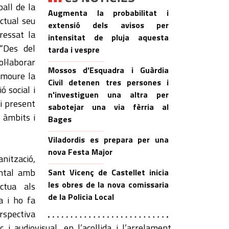
ball de la
Augmenta la probabilitat i
ctual seu
extensió dels avisos per
ressat la
intensitat de pluja aquesta
 “Des del
tarda i vespre
l·laborar
Mossos d'Esquadra i Guàrdia
omoure la
Civil detenen tres persones i
ó social i
n'investiguen una altra per
ui present
sabotejar una via fèrria al
 àmbits i
Bages
Viladordis es prepara per una
nova Festa Major
nització,
ntal amb
Sant Vicenç de Castellet inicia
les obres de la nova comissaria
ctua als
de la Policia Local
a i ho fa
spectiva
 i audiovisual, en l’acollida i l’arrelament