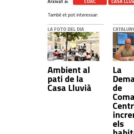
Arxivat a:
COAC
CASA LLUV
També et pot interessar:
LA FOTO DEL DIA
CATALUN
Ambient al
La
pati de la
Dema
Casa Lluvià
de
Coma
Centr
incr
els
habit