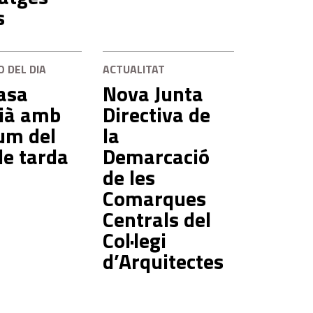
s
O DEL DIA
ACTUALITAT
asa
Nova Junta
vià amb
Directiva de
lum del
la
de tarda
Demarcació
de les
Comarques
Centrals del
Col·legi
d’Arquitectes