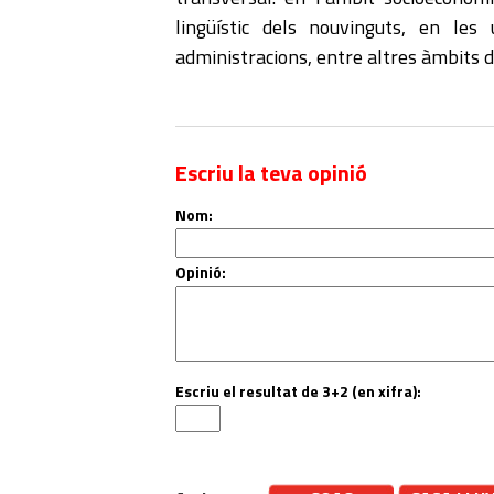
lingüístic dels nouvinguts, en les 
administracions, entre altres àmbits d
Escriu la teva opinió
Nom:
Opinió:
Escriu el resultat de 3+2 (en xifra):