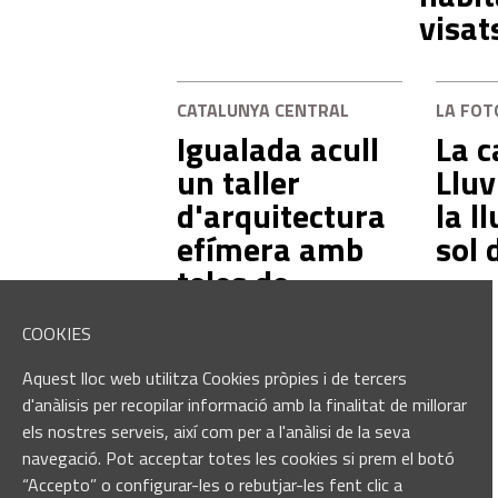
visat
CATALUNYA CENTRAL
LA FOT
Igualada acull
La c
un taller
Llu
d'arquitectura
la l
efímera amb
sol 
teles de
globus
COOKIES
aerostàtics
Aquest lloc web utilitza Cookies pròpies i de tercers
d'anàlisis per recopilar informació amb la finalitat de millorar
els nostres serveis, així com per a l'anàlisi de la seva
navegació. Pot acceptar totes les cookies si prem el botó
“Accepto” o configurar-les o rebutjar-les fent clic a