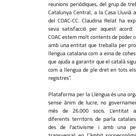
reunions periòdiques, del grup de tre
Catalunya Central, a la Casa Lluvià a
del COAC-CC. Claudina Relat ha exp
seva satisfacció per aquest acord:
COAC estem molt contents de poder co
amb una entitat que treballa per pr
llengua catalana com a eina de cohesi
que ajuda a garantir que el català sig
com a llengua de ple dret en tots els
registres”.
Plataforma per la Llengua és una orga
sense ànim de lucre, no govername
més de 26.000 socis. L'entitat a
diferents territoris de parla catalan
des de l'activisme i amb una per
transversal: en l’àmbit socioeconòmic