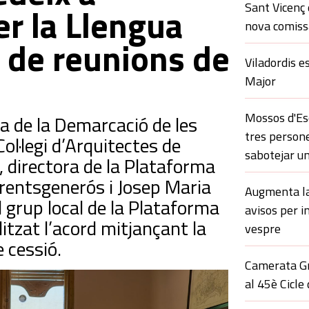
Sant Vicenç 
r la Llengua
nova comissa
la de reunions de
Viladordis e
Major
Mossos d'Esq
a de la Demarcació de les
tres persone
l·legi d’Arquitectes de
sabotejar un
 directora de la Plataforma
rrentsgenerós i Josep Maria
Augmenta la 
l grup local de la Plataforma
avisos per i
itzat l’acord mitjançant la
vespre
 cessió.
Camerata Gr
al 45è Cicle