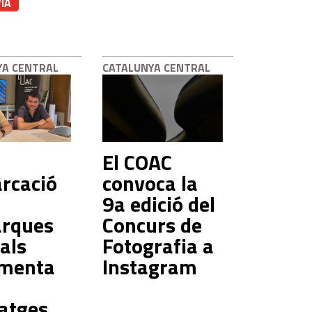
IÀ
YA CENTRAL
CATALUNYA CENTRAL
El COAC
rcació
convoca la
9a edició del
rques
Concurs de
als
Fotografia a
ementa
Instagram
atges