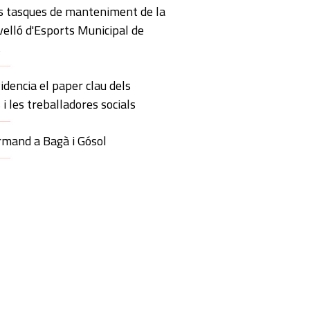
s tasques de manteniment de la
velló d'Esports Municipal de
s
idencia el paper clau dels
 i les treballadores socials
mand a Bagà i Gósol