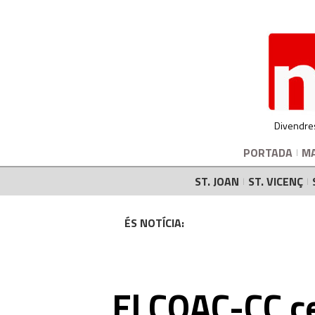
Divendre
PORTADA
M
ST. JOAN
ST. VICENÇ
ÉS NOTÍCIA:
El COAC-CC c