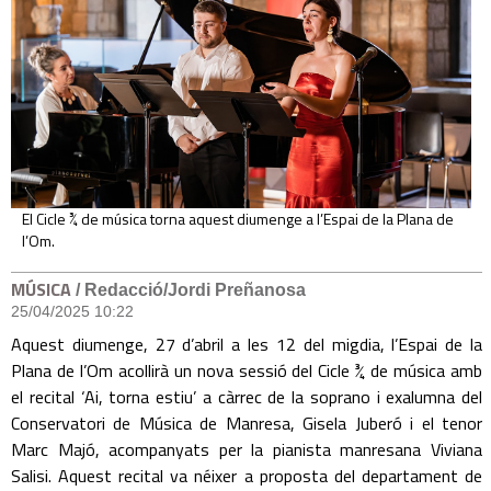
El Cicle ¾ de música torna aquest diumenge a l’Espai de la Plana de
l’Om.
MÚSICA
/ Redacció/Jordi Preñanosa
25/04/2025 10:22
Aquest diumenge, 27 d’abril a les 12 del migdia, l’Espai de la
Plana de l’Om acollirà un nova sessió del Cicle ¾ de música amb
el recital ‘Ai, torna estiu’ a càrrec de la soprano i exalumna del
Conservatori de Música de Manresa, Gisela Juberó i el tenor
Marc Majó, acompanyats per la pianista manresana Viviana
Salisi. Aquest recital va néixer a proposta del departament de