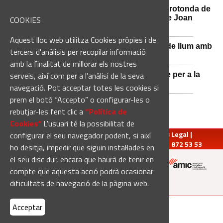
Afectacions al trànsit aquest divendres a la rotonda de
l'Avinguda dels Dolors amb el carrer Alcalde Joan
COOKIES
Selves
Aquest lloc web utilitza Cookies pròpies i de
Sant Vicenç de Castellet renova 570 punts de llum amb
tercers d'anàlisis per recopilar informació
tecnologia LED
amb la finalitat de millorar els nostres
serveis, així com per a l'anàlisi de la seva
Castellbell i el Vilar adquireix un nou vehicle per a la
Guàrdia Municipal
navegació. Pot acceptar totes les cookies si
prem el botó “Accepto” o configurar-les o
rebutjar-les fent clic a
“Política de
Cookies“
L'usuari té la possibilitat de
redaccio@manresadiari.cat
|
Qui som
|
Avís Legal
|
configurar el seu navegador podent, si així
Pompeu Fabra, 7-13, 08240-Manresa | Tel.: 93 872 53 53
ho desitja, impedir que siguin instal·lades en
el seu disc dur, encara que haurà de tenir en
compte que aquesta acció podrà ocasionar
Altres mitjans del grup:
dificultats de navegació de la pàgina web.
Acceptar
[Web creada per
Duma Interactiva
]