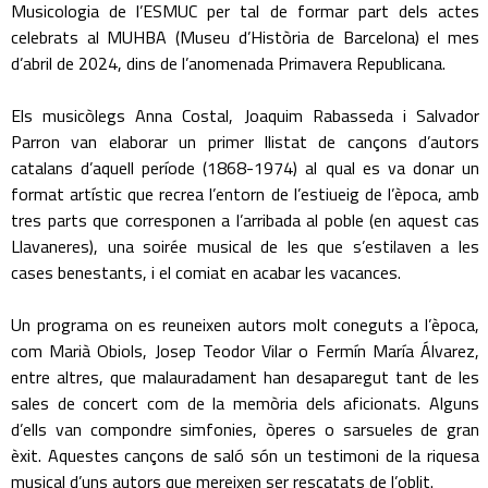
Musicologia de l’ESMUC per tal de formar part dels actes
celebrats al MUHBA (Museu d’Història de Barcelona) el mes
d’abril de 2024, dins de l’anomenada Primavera Republicana.
Els musicòlegs Anna Costal, Joaquim Rabasseda i Salvador
Parron van elaborar un primer llistat de cançons d’autors
catalans d’aquell període (1868-1974) al qual es va donar un
format artístic que recrea l’entorn de l’estiueig de l’època, amb
tres parts que corresponen a l’arribada al poble (en aquest cas
Llavaneres), una soirée musical de les que s’estilaven a les
cases benestants, i el comiat en acabar les vacances.
Un programa on es reuneixen autors molt coneguts a l’època,
com Marià Obiols, Josep Teodor Vilar o Fermín María Álvarez,
entre altres, que malauradament han desaparegut tant de les
sales de concert com de la memòria dels aficionats. Alguns
d’ells van compondre simfonies, òperes o sarsueles de gran
èxit. Aquestes cançons de saló són un testimoni de la riquesa
musical d’uns autors que mereixen ser rescatats de l’oblit.