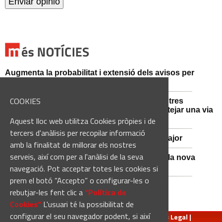
Augmenta la probabilitat i extensió dels avisos per
intensitat de pluja aquesta tarda i vespre
COOKIES
Mossos d'Esquadra i Guàrdia Civil detenen tres
persones i n'investiguen una altra per sabotejar una via
fèrria al Bages
Aquest lloc web utilitza Cookies pròpies i de
tercers d'anàlisis per recopilar informació
Viladordis es prepara per una nova Festa Major
amb la finalitat de millorar els nostres
serveis, així com per a l'anàlisi de la seva
Sant Vicenç de Castellet inicia les obres de la nova
comissaria de la Policia Local
navegació. Pot acceptar totes les cookies si
prem el botó “Accepto” o configurar-les o
rebutjar-les fent clic a
“Política de
Cookies“
L'usuari té la possibilitat de
configurar el seu navegador podent, si així
redaccio@manresadiari.cat
|
Qui som
|
Avís Legal
|