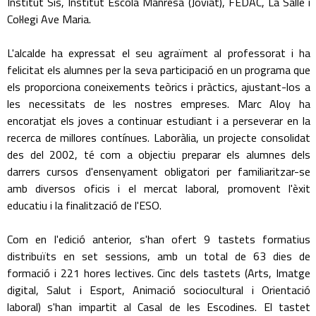
Institut Sis, Institut Escola Manresa (Joviat), FEDAC, La Salle i
Col·legi Ave Maria.
L'alcalde ha expressat el seu agraïment al professorat i ha
felicitat els alumnes per la seva participació en un programa que
els proporciona coneixements teòrics i pràctics, ajustant-los a
les necessitats de les nostres empreses. Marc Aloy ha
encoratjat els joves a continuar estudiant i a perseverar en la
recerca de millores contínues. Laboràlia, un projecte consolidat
des del 2002, té com a objectiu preparar els alumnes dels
darrers cursos d'ensenyament obligatori per familiaritzar-se
amb diversos oficis i el mercat laboral, promovent l'èxit
educatiu i la finalització de l'ESO.
Com en l'edició anterior, s'han ofert 9 tastets formatius
distribuïts en set sessions, amb un total de 63 dies de
formació i 221 hores lectives. Cinc dels tastets (Arts, Imatge
digital, Salut i Esport, Animació sociocultural i Orientació
laboral) s'han impartit al Casal de les Escodines. El tastet