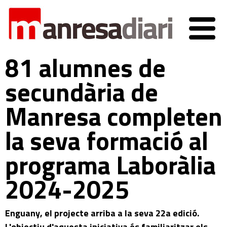
81 alumnes de
secundària de
Manresa completen
la seva formació al
programa Laboràlia
2024-2025
Enguany, el projecte arriba a la seva 22a edició.
L'objectiu d'aquesta iniciativa és familiaritzar els