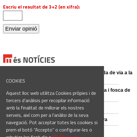
Escriu el resultat de 3+2 (en xifra):
El conductor d'un turisme mor en una sortida de via a la
BV-3008 a Fonollosa
COOKIES
Catalunya es prepara per a la nit més màgica i fosca de
Aquest lloc web utilitza Cookies pròpies i de
l'estiu, més enllà de l'eclipsi
tercers d'anàlisis per recopilar informació
amb la finalitat de millorar els nostres
Empats sense gols a Santa Coloma
serveis, així com per a l'anàlisi de la seva
Nou Atles de Varietats de Vinya de Catalunya
navegació. Pot acceptar totes les cookies si
prem el botó “Accepto” o configurar-les o