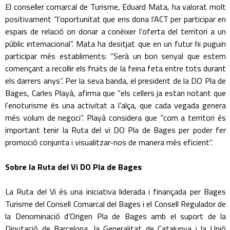
El conseller comarcal de Turisme, Eduard Mata, ha valorat molt
positivament “l’oportunitat que ens dona l’ACT per participar en
espais de relació on donar a conèixer l’oferta del territori a un
públic internacional”. Mata ha desitjat que en un futur hi puguin
participar més establiments: “Serà un bon senyal que estem
començant a recollir els fruits de la feina feta entre tots durant
els darrers anys”. Per la seva banda, el president de la DO Pla de
Bages, Carles Playà, afirma que “els cellers ja estan notant que
l’enoturisme és una activitat a l’alça, que cada vegada genera
més volum de negoci”. Playà considera que “com a territori és
important tenir la Ruta del vi DO Pla de Bages per poder fer
promoció conjunta i visualitzar-nos de manera més eficient”.
Sobre la Ruta del Vi DO Pla de Bages
La Ruta del Vi és una iniciativa liderada i finançada per Bages
Turisme del Consell Comarcal del Bages i el Consell Regulador de
la Denominació d’Origen Pla de Bages amb el suport de la
Diputació de Barcelona, la Generalitat de Catalunya i la Unió