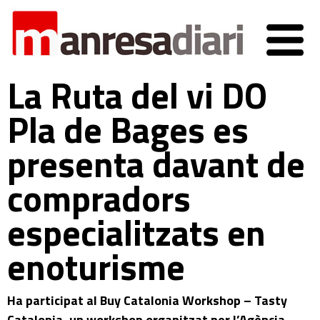
La Ruta del vi DO
Pla de Bages es
presenta davant de
compradors
especialitzats en
enoturisme
Ha participat al Buy Catalonia Workshop – Tasty
Catalonia, un workshop organitzat per l’Agència