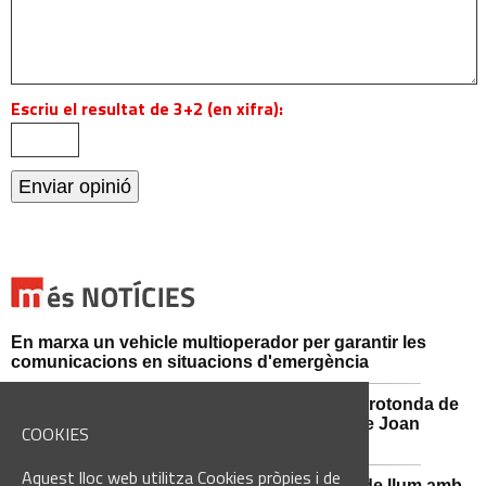
Escriu el resultat de 3+2 (en xifra):
En marxa un vehicle multioperador per garantir les
comunicacions en situacions d'emergència
Afectacions al trànsit aquest divendres a la rotonda de
l'Avinguda dels Dolors amb el carrer Alcalde Joan
COOKIES
Selves
Aquest lloc web utilitza Cookies pròpies i de
Sant Vicenç de Castellet renova 570 punts de llum amb