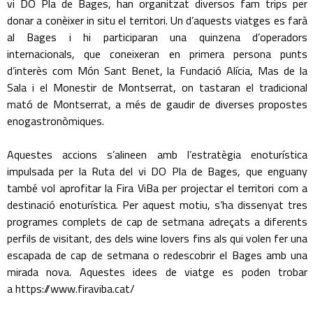
vi DO Pla de Bages, han organitzat diversos fam trips per
donar a conèixer in situ el territori. Un d’aquests viatges es farà
al Bages i hi participaran una quinzena d’operadors
internacionals, que coneixeran en primera persona punts
d’interès com Món Sant Benet, la Fundació Alícia, Mas de la
Sala i el Monestir de Montserrat, on tastaran el tradicional
mató de Montserrat, a més de gaudir de diverses propostes
enogastronòmiques.
Aquestes accions s’alineen amb l’estratègia enoturística
impulsada per la Ruta del vi DO Pla de Bages, que enguany
també vol aprofitar la Fira ViBa per projectar el territori com a
destinació enoturística. Per aquest motiu, s’ha dissenyat tres
programes complets de cap de setmana adreçats a diferents
perfils de visitant, des dels wine lovers fins als qui volen fer una
escapada de cap de setmana o redescobrir el Bages amb una
mirada nova. Aquestes idees de viatge es poden trobar
a https://www.firaviba.cat/