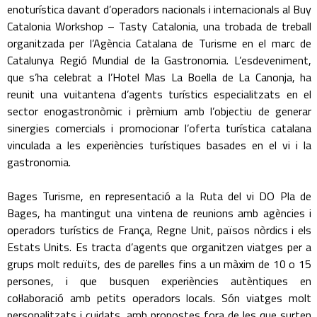
enoturística davant d’operadors nacionals i internacionals al Buy
Catalonia Workshop – Tasty Catalonia, una trobada de treball
organitzada per l’Agència Catalana de Turisme en el marc de
Catalunya Regió Mundial de la Gastronomia. L’esdeveniment,
que s’ha celebrat a l’Hotel Mas La Boella de La Canonja, ha
reunit una vuitantena d’agents turístics especialitzats en el
sector enogastronòmic i prèmium amb l’objectiu de generar
sinergies comercials i promocionar l’oferta turística catalana
vinculada a les experiències turístiques basades en el vi i la
gastronomia.
Bages Turisme, en representació a la Ruta del vi DO Pla de
Bages, ha mantingut una vintena de reunions amb agències i
operadors turístics de França, Regne Unit, països nòrdics i els
Estats Units. Es tracta d’agents que organitzen viatges per a
grups molt reduïts, des de parelles fins a un màxim de 10 o 15
persones, i que busquen experiències autèntiques en
col·laboració amb petits operadors locals. Són viatges molt
personalitzats i cuidats, amb propostes fora de les que surten