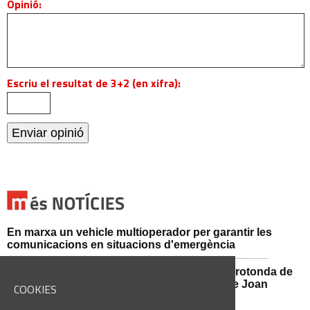
Opinió:
Escriu el resultat de 3+2 (en xifra):
En marxa un vehicle multioperador per garantir les
comunicacions en situacions d'emergència
Afectacions al trànsit aquest divendres a la rotonda de
l'Avinguda dels Dolors amb el carrer Alcalde Joan
COOKIES
Selves