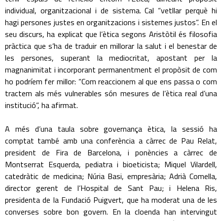
individual, organitzacional i de sistema. Cal “vetllar perquè hi
hagi persones justes en organitzacions i sistemes justos”. En el
seu discurs, ha explicat que l’ètica segons Aristòtil és filosofia
pràctica que s’ha de traduir en millorar la salut i el benestar de
les persones, superant la mediocritat, apostant per la
magnanimitat i incorporant permanentment el propòsit de com
ho podríem fer millor: “Com reaccionem al que ens passa o com
tractem als més vulnerables són mesures de l’ètica real d’una
institució”, ha afirmat.
A més d’una taula sobre governança ètica, la sessió ha
comptat també amb una conferència a càrrec de Pau Relat,
president de Fira de Barcelona, i ponències a càrrec de
Montserrat Esquerda, pediatra i bioeticista; Miquel Vilardell,
catedràtic de medicina; Núria Basi, empresària; Adrià Comella,
director gerent de l’Hospital de Sant Pau; i Helena Ris,
presidenta de la Fundació Puigvert, que ha moderat una de les
converses sobre bon govern. En la cloenda han intervingut