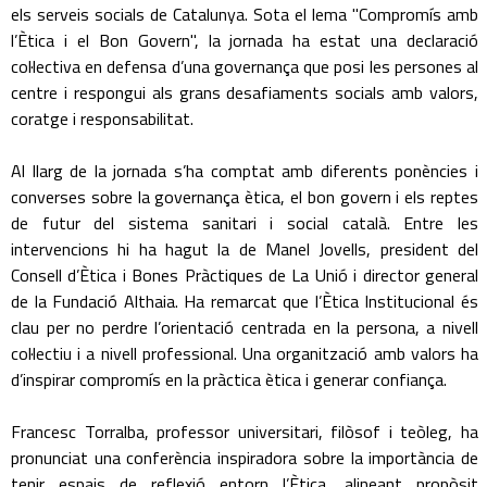
els serveis socials de Catalunya. Sota el lema "Compromís amb
l’Ètica i el Bon Govern", la jornada ha estat una declaració
col·lectiva en defensa d’una governança que posi les persones al
centre i respongui als grans desafiaments socials amb valors,
coratge i responsabilitat.
Al llarg de la jornada s’ha comptat amb diferents ponències i
converses sobre la governança ètica, el bon govern i els reptes
de futur del sistema sanitari i social català. Entre les
intervencions hi ha hagut la de Manel Jovells, president del
Consell d’Ètica i Bones Pràctiques de La Unió i director general
de la Fundació Althaia. Ha remarcat que l’Ètica Institucional és
clau per no perdre l’orientació centrada en la persona, a nivell
col·lectiu i a nivell professional. Una organització amb valors ha
d’inspirar compromís en la pràctica ètica i generar confiança.
Francesc Torralba, professor universitari, filòsof i teòleg, ha
pronunciat una conferència inspiradora sobre la importància de
tenir espais de reflexió entorn l’Ètica, alineant propòsit