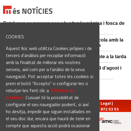
Catalunya es prepara per a la nit més màgica i fosca de
l'estiu, més enllà de l'eclipsi
COOKIES
Sant Fruitós posa en valor el patrimoni agrícola amb la
restauració i exposició de peces històriques
Aquest lloc web utilitza Cookies pròpies i de
tercers d'anàlisis per recopilar informació
Es manté la previsió de pluges fortes dissabte a la tarda
amb la finalitat de millorar els nostres
El 3x3 de bàsquet de Solsona s’avança al 29 d’agost i
serveis, així com per a l'anàlisi de la seva
estrena premis en metàl·lic
navegació. Pot acceptar totes les cookies si
prem el botó “Accepto” o configurar-les o
rebutjar-les fent clic a
“Política de
Cookies“
L'usuari té la possibilitat de
redaccio@manresadiari.cat
|
Qui som
|
Avís Legal
|
configurar el seu navegador podent, si així
Pompeu Fabra, 7-13, 08240-Manresa | Tel.: 93 872 53 53
ho desitja, impedir que siguin instal·lades en
el seu disc dur, encara que haurà de tenir en
compte que aquesta acció podrà ocasionar
Altres mitjans del grup: