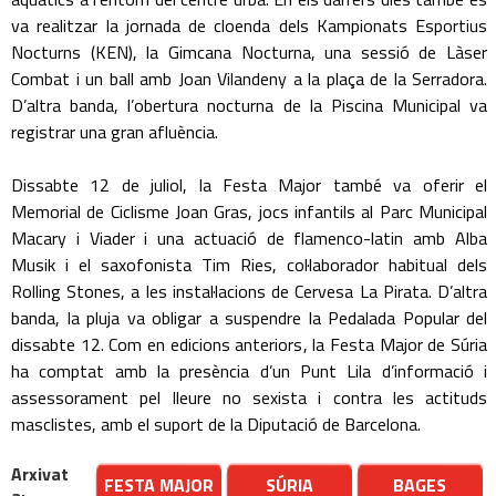
va realitzar la jornada de cloenda dels Kampionats Esportius
Nocturns (KEN), la Gimcana Nocturna, una sessió de Làser
Combat i un ball amb Joan Vilandeny a la plaça de la Serradora.
D’altra banda, l’obertura nocturna de la Piscina Municipal va
registrar una gran afluència.
Dissabte 12 de juliol, la Festa Major també va oferir el
Memorial de Ciclisme Joan Gras, jocs infantils al Parc Municipal
Macary i Viader i una actuació de flamenco-latin amb Alba
Musik i el saxofonista Tim Ries, col·laborador habitual dels
Rolling Stones, a les instal·lacions de Cervesa La Pirata. D’altra
banda, la pluja va obligar a suspendre la Pedalada Popular del
dissabte 12. Com en edicions anteriors, la Festa Major de Súria
ha comptat amb la presència d’un Punt Lila d’informació i
assessorament pel lleure no sexista i contra les actituds
masclistes, amb el suport de la Diputació de Barcelona.
Arxivat
FESTA MAJOR
SÚRIA
BAGES