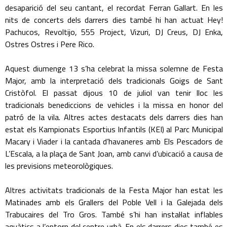
desaparició del seu cantant, el recordat Ferran Gallart. En les
nits de concerts dels darrers dies també hi han actuat Hey!
Pachucos, Revoltijo, 555 Project, Vizuri, DJ Creus, DJ Enka,
Ostres Ostres i Pere Rico.
Aquest diumenge 13 s’ha celebrat la missa solemne de Festa
Major, amb la interpretació dels tradicionals Goigs de Sant
Cristòfol. El passat dijous 10 de juliol van tenir lloc les
tradicionals benediccions de vehicles i la missa en honor del
patró de la vila. Altres actes destacats dels darrers dies han
estat els Kampionats Esportius Infantils (KEI) al Parc Municipal
Macary i Viader i la cantada d’havaneres amb Els Pescadors de
L’Escala, a la plaça de Sant Joan, amb canvi d’ubicació a causa de
les previsions meteorològiques.
Altres activitats tradicionals de la Festa Major han estat les
Matinades amb els Grallers del Poble Vell i la Galejada dels
Trabucaires del Tro Gros. També s’hi han instal·lat inflables
aquàtics a l’entorn del centre urbà. En els darrers dies també es