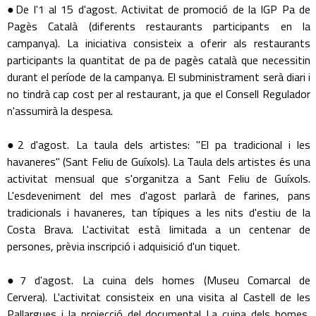
●De l'1 al 15 d'agost. Activitat de promoció de la IGP Pa de
Pagès Català (diferents restaurants participants en la
campanya). La iniciativa consisteix a oferir als restaurants
participants la quantitat de pa de pagès català que necessitin
durant el període de la campanya. El subministrament serà diari i
no tindrà cap cost per al restaurant, ja que el Consell Regulador
n'assumirà la despesa.
●2 d'agost. La taula dels artistes: "El pa tradicional i les
havaneres" (Sant Feliu de Guíxols). La Taula dels artistes és una
activitat mensual que s'organitza a Sant Feliu de Guíxols.
L'esdeveniment del mes d'agost parlarà de farines, pans
tradicionals i havaneres, tan típiques a les nits d'estiu de la
Costa Brava. L'activitat està limitada a un centenar de
persones, prèvia inscripció i adquisició d'un tiquet.
●7 d'agost. La cuina dels homes (Museu Comarcal de
Cervera). L'activitat consisteix en una visita al Castell de les
Pallargues i la projecció del documental La cuina dels homes,