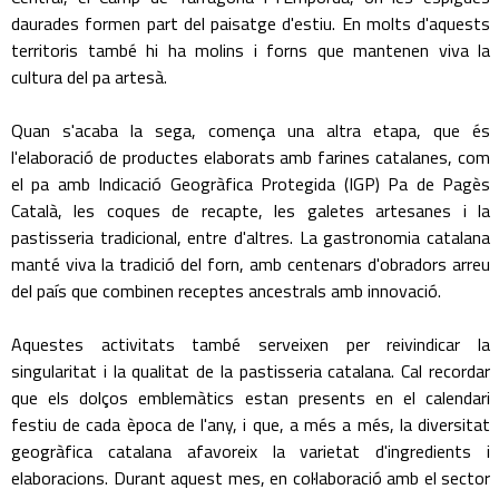
daurades formen part del paisatge d'estiu. En molts d'aquests
territoris també hi ha molins i forns que mantenen viva la
cultura del pa artesà.
Quan s'acaba la sega, comença una altra etapa, que és
l'elaboració de productes elaborats amb farines catalanes, com
el pa amb Indicació Geogràfica Protegida (IGP) Pa de Pagès
Català, les coques de recapte, les galetes artesanes i la
pastisseria tradicional, entre d'altres. La gastronomia catalana
manté viva la tradició del forn, amb centenars d'obradors arreu
del país que combinen receptes ancestrals amb innovació.
Aquestes activitats també serveixen per reivindicar la
singularitat i la qualitat de la pastisseria catalana. Cal recordar
que els dolços emblemàtics estan presents en el calendari
festiu de cada època de l'any, i que, a més a més, la diversitat
geogràfica catalana afavoreix la varietat d'ingredients i
elaboracions. Durant aquest mes, en col·laboració amb el sector