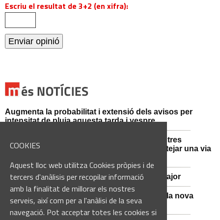
Escriu el resultat de 3+2 (en xifra):
Augmenta la probabilitat i extensió dels avisos per
intensitat de pluja aquesta tarda i vespre
Mossos d'Esquadra i Guàrdia Civil detenen tres
COOKIES
persones i n'investiguen una altra per sabotejar una via
fèrria al Bages
Aquest lloc web utilitza Cookies pròpies i de
tercers d'anàlisis per recopilar informació
Viladordis es prepara per una nova Festa Major
amb la finalitat de millorar els nostres
Sant Vicenç de Castellet inicia les obres de la nova
serveis, així com per a l'anàlisi de la seva
comissaria de la Policia Local
navegació. Pot acceptar totes les cookies si