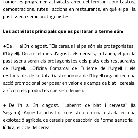
forner, es programen activitats arreu del territori, com tastos,
demostracions, rutes i accions en restaurants, en què el pa i la
pastisseria seran protagonistes.
Les activitats principals que es portaran a terme són:
●De l'1 al 31 d'agost. "Els cereals i el pa són els protagonistes"
(l'Urgell). Durant el mes d'agost, els cereals, la farina, el pa i la
pastisseria seran els protagonistes dels plats dels restaurants
de l'Urgell. L'Oficina Comarcal de Turisme de l'Urgell i els
restaurants de la Ruta Gastronòmica de l'Urgell organitzen una
acció promocional per posar en valor els camps de blat i cereals,
així com els productes que se'n deriven.
●De l'1 al 31 d'agost. "Laberint de blat i cervesa" (la
Segarra). Aquesta activitat consisteix en una estada en una
explotació agrícola de cereals per descobrir, de forma sensorial i
lúdica, el cicle del cereal.