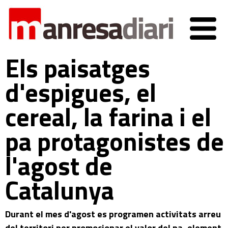
Els paisatges
d'espigues, el
cereal, la farina i el
pa protagonistes de
l'agost de
Catalunya
Durant el mes d'agost es programen activitats arreu
del territori per promocionar el valor del pa, element