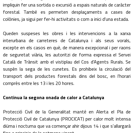
impliquin fer una sortida o excursió a espais naturals de caràcter
forestal. També es permeten desplaçaments a cases de
colònies, ja sigui per fer-hi activitats o com a inici d'una estada.
Queden suspeses les obres i les intervencions a la xarxa
interurbana de carreteres de Catalunya i als seus vorals,
excepte en els casos en què, de manera excepcional i per raons
de seguretat viària, les autoritzi de forma expressa el Servei
Català de Trànsit amb el vistiplau del Cos d'Agents Rurals. Se
suspèn la sega de les cunetes. Es prohibeix la circulació del
transport dels productes forestals dins del bosc, en l'horari
comprès entre les 13 i les 20 hores.
Continua la segona onada de calor a Catalunya
Protecció Civil de la Generalitat manté en Alerta el Pla de
Protecció Civil de Catalunya (PROCICAT) per calor molt intensa
diürna i nocturna que va començar ahir dijous 14 i que s'allargarà