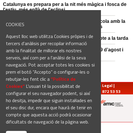
Catalunya es prepara per a la nit més màgica i fosca de
l'estiu, més enllà de l'eclipsi
Sant Fruitós posa en valor el patrimoni agrícola amb la
COOKIES
restauració i exposició de peces històriques
Aquest lloc web utilitza Cookies pròpies i de
Es manté la previsió de pluges fortes dissabte a la tarda
tercers d'anàlisis per recopilar informació
amb la finalitat de millorar els nostres
El 3x3 de bàsquet de Solsona s’avança al 29 d’agost i
estrena premis en metàl·lic
serveis, així com per a l'anàlisi de la seva
navegació. Pot acceptar totes les cookies si
prem el botó “Accepto” o configurar-les o
rebutjar-les fent clic a
“Política de
redaccio@manresadiari.cat
|
Qui som
|
Avís Legal
|
Cookies“
L'usuari té la possibilitat de
Pompeu Fabra, 7-13, 08240-Manresa | Tel.: 93 872 53 53
configurar el seu navegador podent, si així
ho desitja, impedir que siguin instal·lades en
el seu disc dur, encara que haurà de tenir en
Altres mitjans del grup:
compte que aquesta acció podrà ocasionar
dificultats de navegació de la pàgina web.
[Web creada per
Duma Interactiva
]