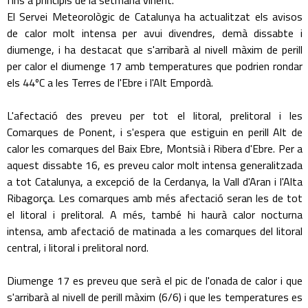
fins a principis de la setmana vinent.
El Servei Meteorològic de Catalunya ha actualitzat els avisos
de calor molt intensa per avui divendres, demà dissabte i
diumenge, i ha destacat que s'arribarà al nivell màxim de perill
per calor el diumenge 17 amb temperatures que podrien rondar
els 44ºC a les Terres de l'Ebre i l'Alt Empordà.
L'afectació des preveu per tot el litoral, prelitoral i les
Comarques de Ponent, i s'espera que estiguin en perill Alt de
calor les comarques del Baix Ebre, Montsià i Ribera d'Ebre. Per a
aquest dissabte 16, es preveu calor molt intensa generalitzada
a tot Catalunya, a excepció de la Cerdanya, la Vall d'Aran i l'Alta
Ribagorça. Les comarques amb més afectació seran les de tot
el litoral i prelitoral. A més, també hi haurà calor nocturna
intensa, amb afectació de matinada a les comarques del litoral
central, i litoral i prelitoral nord.
Diumenge 17 es preveu que serà el pic de l'onada de calor i que
s'arribarà al nivell de perill màxim (6/6) i que les temperatures es