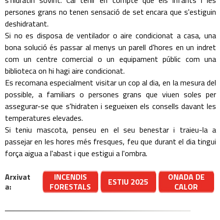
s'hidratin sovint. Cal tenir en compte que els infants i les
persones grans no tenen sensació de set encara que s'estiguin
deshidratant.
Si no es disposa de ventilador o aire condicionat a casa, una
bona solució és passar al menys un parell d'hores en un indret
com un centre comercial o un equipament públic com una
biblioteca on hi hagi aire condicionat.
Es recomana especialment visitar un cop al dia, en la mesura del
possible, a familiars o persones grans que viuen soles per
assegurar-se que s'hidraten i segueixen els consells davant les
temperatures elevades.
Si teniu mascota, penseu en el seu benestar i traieu-la a
passejar en les hores més fresques, feu que durant el dia tingui
força aigua a l'abast i que estigui a l'ombra.
Arxivat
INCENDIS
ONADA DE
ESTIU 2025
a:
FORESTALS
CALOR