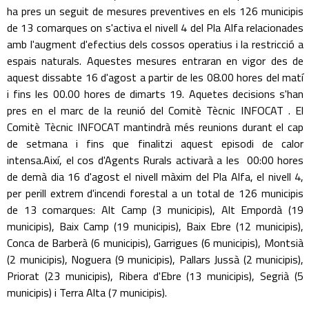
ha pres un seguit de mesures preventives en els 126 municipis
de 13 comarques on s'activa el nivell 4 del Pla Alfa relacionades
amb l'augment d'efectius dels cossos operatius i la restricció a
espais naturals. Aquestes mesures entraran en vigor des de
aquest dissabte 16 d'agost a partir de les 08.00 hores del matí
i fins les 00.00 hores de dimarts 19. Aquetes decisions s'han
pres en el marc de la reunió del Comitè Tècnic INFOCAT . El
Comitè Tècnic INFOCAT mantindrà més reunions durant el cap
de setmana i fins que finalitzi aquest episodi de calor
intensa.Així, el cos d'Agents Rurals activarà a les 00:00 hores
de demà dia 16 d'agost el nivell màxim del Pla Alfa, el nivell 4,
per perill extrem d'incendi forestal a un total de 126 municipis
de 13 comarques: Alt Camp (3 municipis), Alt Empordà (19
municipis), Baix Camp (19 municipis), Baix Ebre (12 municipis),
Conca de Barberà (6 municipis), Garrigues (6 municipis), Montsià
(2 municipis), Noguera (9 municipis), Pallars Jussà (2 municipis),
Priorat (23 municipis), Ribera d'Ebre (13 municipis), Segrià (5
municipis) i Terra Alta (7 municipis).