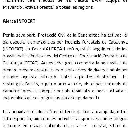
l'increment dels efectius de les unitats EPAF (Equips de
Prevenció Activa Forestal) a totes les regions.
Alerta INFOCAT
Per la seva part, Protecció Civil de la Generalitat ha activat el
pla especial d'emergències per incendis forestals de Catalunya
(INFOCAT) en fase d'ALERTA i reforçarà el seguiment de les
possibles incidències des del Centre de Coordinació Operativa de
Catalunya (CECAT). Aquest risc greu comporta la necessitat de
prendre mesures restrictives o limitadores de diversa índole per
atendre aquesta situació. Entre aquestes destaquen: ·Es
restringeix l'accés, a peu o amb vehicle, als espais naturals de
caràcter forestal (excepte per als residents o per a activitats
inajornables que es puguin justificar degudament).
Les activitats d'educació en el lleure de tipus acampada, ruta i
ruta esportiva, així com les activitats esportives que es duguin
a terme en espais naturals de caràcter forestal, s'han de