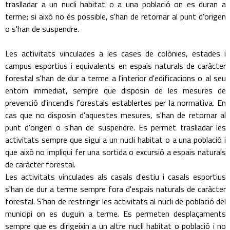
traslladar a un nucli habitat o a una població on es duran a
terme; si això no és possible, s'han de retornar al punt d'origen
o s'han de suspendre.
Les activitats vinculades a les cases de colònies, estades i
campus esportius i equivalents en espais naturals de caràcter
forestal s'han de dur a terme a l'interior d'edificacions o al seu
entorn immediat, sempre que disposin de les mesures de
prevenció d'incendis forestals establertes per la normativa. En
cas que no disposin d'aquestes mesures, s'han de retornar al
punt d'origen o s'han de suspendre. Es permet traslladar les
activitats sempre que sigui a un nucli habitat o a una població i
que això no impliqui fer una sortida o excursió a espais naturals
de caràcter forestal.
Les activitats vinculades als casals d'estiu i casals esportius
s'han de dur a terme sempre fora d'espais naturals de caràcter
forestal. S'han de restringir les activitats al nucli de població del
municipi on es duguin a terme. Es permeten desplaçaments
sempre que es dirigeixin a un altre nucli habitat o població i no