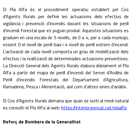
El Pla Alfa és el procediment operatiu establert pel Cos
d'Agents Rurals per definir les actuacions dels efectius de
vigilància i prevenció d'incendis davant les situacions de perill
d'incendi forestal que es puguin produir. Aquestes situacions es
graduen en una escala de 5 nivells, de 0 a 4, per a cada municipi,
essent 0 el nivell de perill baix i 4 nivell de perill extrem d'incendi.
L'activació de cada nivell comporta un grau de mobilització dels
efectius i la realització de determinades actuacions preventives.
La Direcció General dels Agents Rurals elabora diàriament el Pla
Alfa a partir del mapa de perill d'incendi del Servei d'Anàlisi de
Perill d'incendis Forestals del Departament d'Agricultura,
Ramaderia, Pesca i Alimentació, així com d'altres eines d'anàlisi.
El Cos d'Agents Rurals demana que quan se surti al medi natural
es consulti el Pla Alfa al web:
https://interior.gencat.cat/plaalfa
Reforç de Bombers de la Generalitat