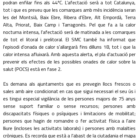
podran enfilar fins als 44ºC. L'afectació serà a tot Catalunya,
tot i que es preveu que les comarques amb més incidència seran
les del Montsià, Baix Ebre, Ribera d'Ebre, Alt Empordà, Terra
Alta, Priorat, Baix Camp i Tarragonès. Pel que fa a la calor
nocturna intensa, l'afectació serà de matinada a les comarques
de tot el litoral i prelitoral. El SMC també ha informat que
l'episodi d'onada de calor s'allargarà fins dilluns 18, tot i que la
calor intensa afluixarà. Amb aquesta alerta, el pla d'actuació per
prevenir els efectes de les possibles onades de calor sobre la
salut (POCS) està en fase 2.
Es demana als ajuntaments que es prevegin llocs frescos o
sales amb aire condicionat en cas que sigui necessari el seu ús i
es tingui especial vigilància de les persones majors de 75 anys
sense suport familiar o sense recursos; persones amb
discapacitats físiques o psíquiques i limitacions de mobilitat;
persones que hagin de romandre o fer activitat física a l'aire
lliure (incloses les activitats laborals) i persones amb malalties
cròniques. Es recorda que està a l'abast de la ciutadania el mapa