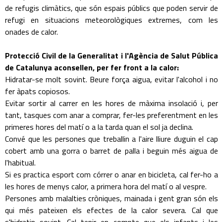
de refugis climàtics, que són espais públics que poden servir de
refugi en situacions meteorològiques extremes, com les
onades de calor.
Protecció Civil de la Generalitat i l'Agència de Salut Pública
de Catalunya aconsellen, per fer front a la calor:
Hidratar-se molt sovint. Beure força aigua, evitar l'alcohol i no
fer àpats copiosos.
Evitar sortir al carrer en les hores de màxima insolació i, per
tant, tasques com anar a comprar, fer-les preferentment en les
primeres hores del matí o a la tarda quan el sol ja declina.
Convé que les persones que treballin a l'aire lliure duguin el cap
cobert amb una gorra o barret de palla i beguin més aigua de
l'habitual.
Si es practica esport com córrer o anar en bicicleta, cal fer-ho a
les hores de menys calor, a primera hora del matí o al vespre.
Persones amb malalties cròniques, mainada i gent gran són els
qui més pateixen els efectes de la calor severa. Cal que