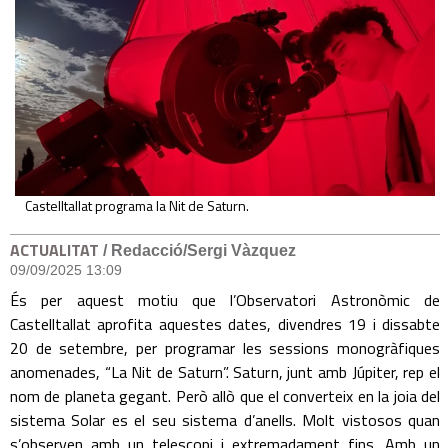
Castelltallat programa la Nit de Saturn.
ACTUALITAT
/ Redacció/Sergi Vàzquez
09/09/2025 13:09
És per aquest motiu que l’Observatori Astronòmic de
Castelltallat aprofita aquestes dates, divendres 19 i dissabte
20 de setembre, per programar les sessions monogràfiques
anomenades, “La Nit de Saturn”. Saturn, junt amb Júpiter, rep el
nom de planeta gegant. Però allò que el converteix en la joia del
sistema Solar es el seu sistema d’anells. Molt vistosos quan
s’observen amb un telescopi i extremadament fins. Amb un