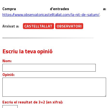
Compra d’entrades a:
https://www.observatoricastelltallat.com/la-nit-de-saturn/
.
Arxivat a:
CASTELLTALLAT
OBSERVATORI
Escriu la teva opinió
Nom:
Opinió:
Escriu el resultat de 3+2 (en xifra):