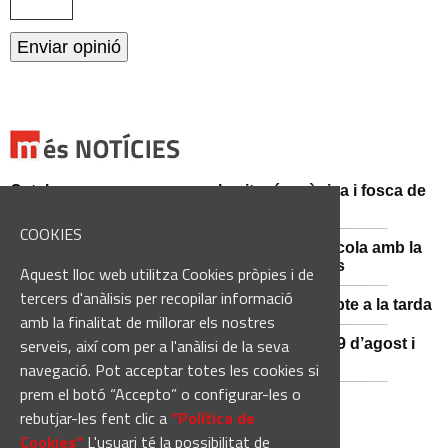
Catalunya es prepara per a la nit més màgica i fosca de
l'estiu, més enllà de l'eclipsi
COOKIES
Sant Fruitós posa en valor el patrimoni agrícola amb la
restauració i exposició de peces històriques
Aquest lloc web utilitza Cookies pròpies i de
tercers d'anàlisis per recopilar informació
Es manté la previsió de pluges fortes dissabte a la tarda
amb la finalitat de millorar els nostres
serveis, així com per a l'anàlisi de la seva
El 3x3 de bàsquet de Solsona s’avança al 29 d’agost i
estrena premis en metàl·lic
navegació. Pot acceptar totes les cookies si
prem el botó “Accepto” o configurar-les o
rebutjar-les fent clic a
“Política de
Cookies“
L'usuari té la possibilitat de