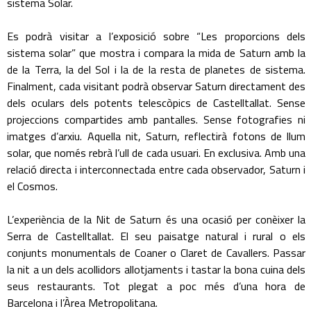
sistema Solar.
Es podrà visitar a l’exposició sobre “Les proporcions dels
sistema solar” que mostra i compara la mida de Saturn amb la
de la Terra, la del Sol i la de la resta de planetes de sistema.
Finalment, cada visitant podrà observar Saturn directament des
dels oculars dels potents telescòpics de Castelltallat. Sense
projeccions compartides amb pantalles. Sense fotografies ni
imatges d’arxiu. Aquella nit, Saturn, reflectirà fotons de llum
solar, que només rebrà l’ull de cada usuari. En exclusiva. Amb una
relació directa i interconnectada entre cada observador, Saturn i
el Cosmos.
L’experiència de la Nit de Saturn és una ocasió per conèixer la
Serra de Castelltallat. El seu paisatge natural i rural o els
conjunts monumentals de Coaner o Claret de Cavallers. Passar
la nit a un dels acollidors allotjaments i tastar la bona cuina dels
seus restaurants. Tot plegat a poc més d’una hora de
Barcelona i l’Àrea Metropolitana.