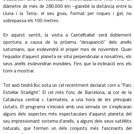
diàmetre de més de 280.000 km –gairebé la distància entre la
Lluna i la Terra- el seu gruix, format per roques i gel, no
sobrepassa els 100 metres.
En aquest sentit, la visita a Castelltallat serà doblement
oportuna a causa de la pròxima “desaparició” dels anells
saturnians, que esdevindrà el proper mes de novembre. Quan
l’equador d’aquest planeta se situí perpendicular a nosaltres, els
seus anells esdevindran invisibles. Fins que la inclinació ens els
torni a mostrar.
Tot això tindrà lloc sota un cel recentment declarat com a “Parc
Estel·lar Starlight”. El cel més fosc de Barcelona, al cor de la
Catalunya central i, tanmateix, a una hora de les principals
ciutats. El programa s’iniciarà amb una xerrada on s’explicaran
alguns dels aspectes més espectaculars d’aquest planeta: del
seu impressionant sistema d’anells, a alguns dels seus satèl·lits
naturals, que formen un dels conjunts més fascinants del