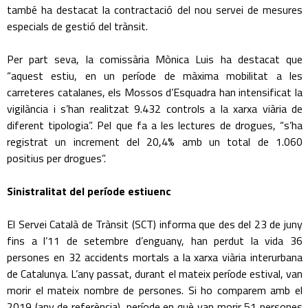
també ha destacat la contractació del nou servei de mesures
especials de gestió del trànsit.
Per part seva, la comissària Mònica Luis ha destacat que
“aquest estiu, en un període de màxima mobilitat a les
carreteres catalanes, els Mossos d’Esquadra han intensificat la
vigilància i s’han realitzat 9.432 controls a la xarxa viària de
diferent tipologia”. Pel que fa a les lectures de drogues, “s’ha
registrat un increment del 20,4% amb un total de 1.060
positius per drogues”.
Sinistralitat del període estiuenc
El Servei Català de Trànsit (SCT) informa que des del 23 de juny
fins a l’11 de setembre d’enguany, han perdut la vida 36
persones en 32 accidents mortals a la xarxa viària interurbana
de Catalunya. L’any passat, durant el mateix període estival, van
morir el mateix nombre de persones. Si ho comparem amb el
2019 (any de referència), període en què van morir 51 persones