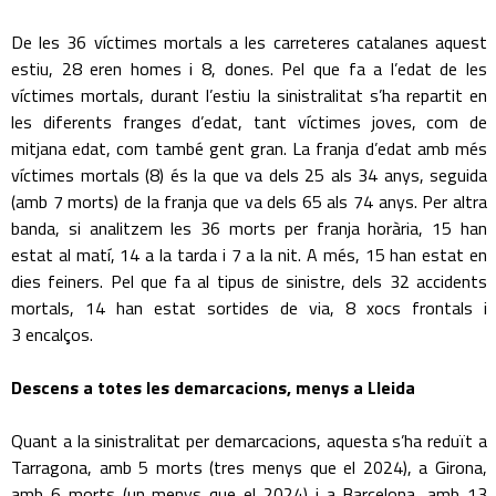
De les 36 víctimes mortals a les carreteres catalanes aquest
estiu, 28 eren homes i 8, dones. Pel que fa a l’edat de les
víctimes mortals, durant l’estiu la sinistralitat s’ha repartit en
les diferents franges d’edat, tant víctimes joves, com de
mitjana edat, com també gent gran. La franja d’edat amb més
víctimes mortals (8) és la que va dels 25 als 34 anys, seguida
(amb 7 morts) de la franja que va dels 65 als 74 anys. Per altra
banda, si analitzem les 36 morts per franja horària, 15 han
estat al matí, 14 a la tarda i 7 a la nit. A més, 15 han estat en
dies feiners. Pel que fa al tipus de sinistre, dels 32 accidents
mortals, 14 han estat sortides de via, 8 xocs frontals i
3 encalços.
Descens a totes les demarcacions, menys a Lleida
Quant a la sinistralitat per demarcacions, aquesta s’ha reduït a
Tarragona, amb 5 morts (tres menys que el 2024), a Girona,
amb 6 morts (un menys que el 2024) i a Barcelona, amb 13