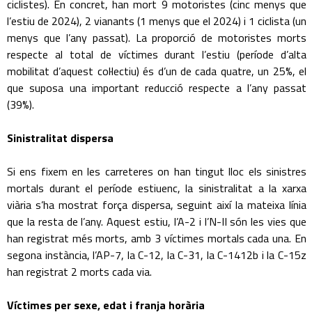
ciclistes). En concret, han mort 9 motoristes (cinc menys que
l’estiu de 2024), 2 vianants (1 menys que el 2024) i 1 ciclista (un
menys que l’any passat). La proporció de motoristes morts
respecte al total de víctimes durant l’estiu (període d’alta
mobilitat d’aquest col·lectiu) és d’un de cada quatre, un 25%, el
que suposa una important reducció respecte a l’any passat
(39%).
Sinistralitat dispersa
Si ens fixem en les carreteres on han tingut lloc els sinistres
mortals durant el període estiuenc, la sinistralitat a la xarxa
viària s’ha mostrat força dispersa, seguint així la mateixa línia
que la resta de l’any. Aquest estiu, l’A-2 i l’N-II són les vies que
han registrat més morts, amb 3 víctimes mortals cada una. En
segona instància, l’AP-7, la C-12, la C-31, la C-1412b i la C-15z
han registrat 2 morts cada via.
Víctimes per sexe, edat i franja horària