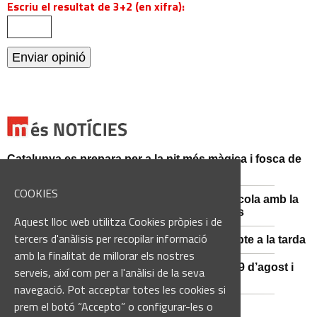
Escriu el resultat de 3+2 (en xifra):
Catalunya es prepara per a la nit més màgica i fosca de
l'estiu, més enllà de l'eclipsi
COOKIES
Sant Fruitós posa en valor el patrimoni agrícola amb la
restauració i exposició de peces històriques
Aquest lloc web utilitza Cookies pròpies i de
tercers d'anàlisis per recopilar informació
Es manté la previsió de pluges fortes dissabte a la tarda
amb la finalitat de millorar els nostres
El 3x3 de bàsquet de Solsona s’avança al 29 d’agost i
serveis, així com per a l'anàlisi de la seva
estrena premis en metàl·lic
navegació. Pot acceptar totes les cookies si
prem el botó “Accepto” o configurar-les o