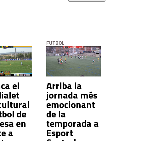
FUTBOL
ca el
Arriba la
ialet
jornada més
cultural
emocionant
tbol de
de la
esa en
temporada a
te a
Esport