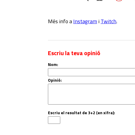
Més info a
Instagram
i
Twitch
.
Escriu la teva opinió
Nom:
Opinió:
Escriu el resultat de 3+2 (en xifra):