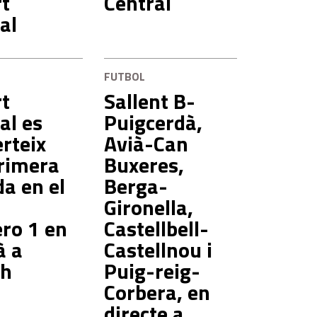
t
Central
al
FUTBOL
t
Sallent B-
al es
Puigcerdà,
rteix
Avià-Can
rimera
Buxeres,
a en el
Berga-
Gironella,
ro 1 en
Castellbell-
à a
Castellnou i
ch
Puig-reig-
Corbera, en
directe a