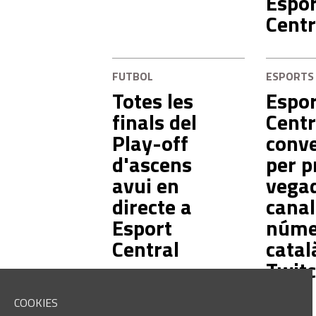
Espor
Centr
FUTBOL
ESPORTS
Totes les
Espor
finals del
Centr
Play-off
conve
d'ascens
per p
avui en
vegad
directe a
canal
Esport
núme
Central
catal
Twit
COOKIES