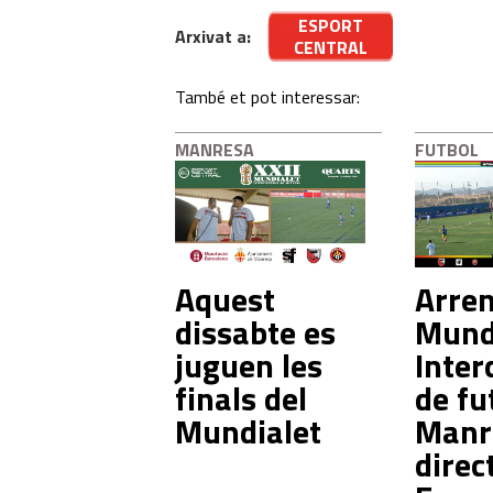
ESPORT
Arxivat a:
CENTRAL
També et pot interessar:
MANRESA
FUTBOL
Aquest
Arren
dissabte es
Mund
juguen les
Inter
finals del
de fu
Mundialet
Manr
direc