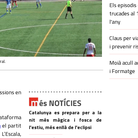
Els episodis
trucades al
l'any
Claus per vi
i prevenir ri
ral.
Moià acull a
i Formatge
ssions en
Catalunya es prepara per a la
lataforma
nit més màgica i fosca de
h
el partit
l'estiu, més enllà de l'eclipsi
’Escala,