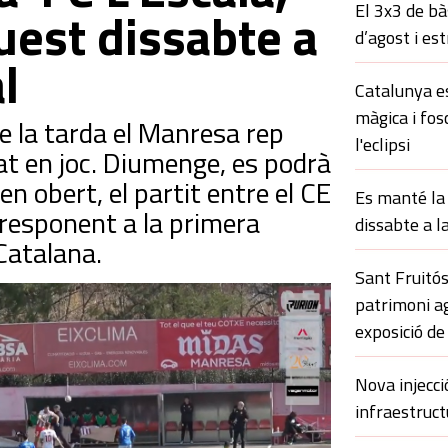
El 3x3 de bà
uest dissabte a
d’agost i es
l
Catalunya es
màgica i fos
e la tarda el Manresa rep
l'eclipsi
rat en joc. Diumenge, es podrà
en obert, el partit entre el CE
Es manté la 
orresponent a la primera
dissabte a l
Catalana.
Sant Fruitós
patrimoni ag
exposició de
Nova injecci
infraestruct