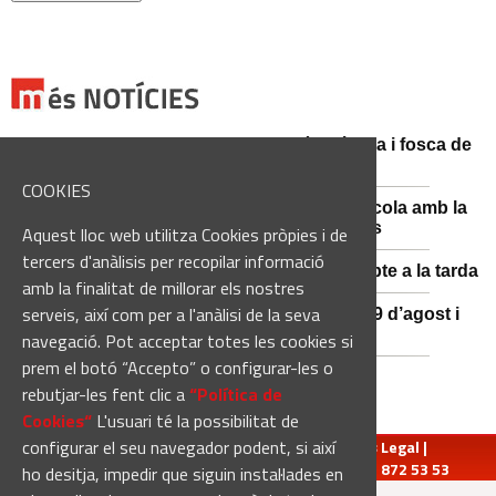
Catalunya es prepara per a la nit més màgica i fosca de
l'estiu, més enllà de l'eclipsi
COOKIES
Sant Fruitós posa en valor el patrimoni agrícola amb la
restauració i exposició de peces històriques
Aquest lloc web utilitza Cookies pròpies i de
tercers d'anàlisis per recopilar informació
Es manté la previsió de pluges fortes dissabte a la tarda
amb la finalitat de millorar els nostres
serveis, així com per a l'anàlisi de la seva
El 3x3 de bàsquet de Solsona s’avança al 29 d’agost i
estrena premis en metàl·lic
navegació. Pot acceptar totes les cookies si
prem el botó “Accepto” o configurar-les o
rebutjar-les fent clic a
“Política de
Cookies“
L'usuari té la possibilitat de
configurar el seu navegador podent, si així
redaccio@manresadiari.cat
|
Qui som
|
Avís Legal
|
Pompeu Fabra, 7-13, 08240-Manresa | Tel.: 93 872 53 53
ho desitja, impedir que siguin instal·lades en