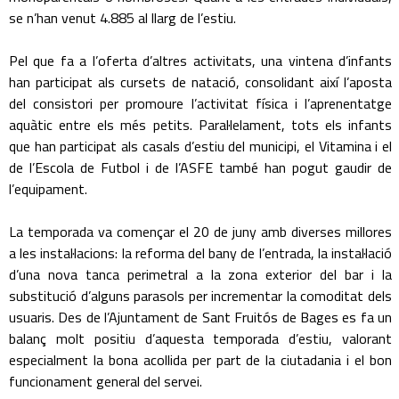
se n’han venut 4.885 al llarg de l’estiu.
Pel que fa a l’oferta d’altres activitats, una vintena d’infants
han participat als cursets de natació, consolidant així l’aposta
del consistori per promoure l’activitat física i l’aprenentatge
aquàtic entre els més petits. Paral·lelament, tots els infants
que han participat als casals d’estiu del municipi, el Vitamina i el
de l’Escola de Futbol i de l’ASFE també han pogut gaudir de
l’equipament.
La temporada va començar el 20 de juny amb diverses millores
a les instal·lacions: la reforma del bany de l’entrada, la instal·lació
d’una nova tanca perimetral a la zona exterior del bar i la
substitució d’alguns parasols per incrementar la comoditat dels
usuaris. Des de l’Ajuntament de Sant Fruitós de Bages es fa un
balanç molt positiu d’aquesta temporada d’estiu, valorant
especialment la bona acollida per part de la ciutadania i el bon
funcionament general del servei.